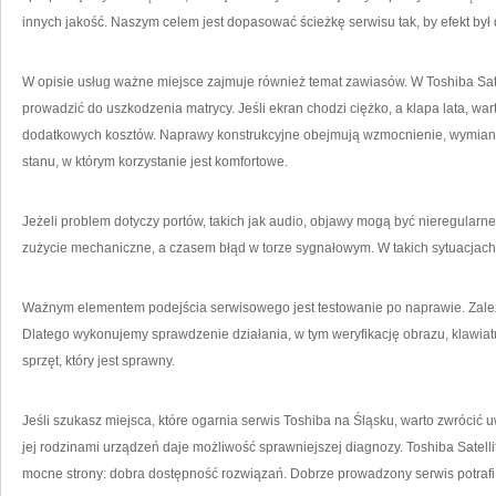
innych jakość. Naszym celem jest dopasować ścieżkę serwisu tak, by efekt był 
W opisie usług ważne miejsce zajmuje również temat zawiasów. W Toshiba Satel
prowadzić do uszkodzenia matrycy. Jeśli ekran chodzi ciężko, a klapa lata, w
dodatkowych kosztów. Naprawy konstrukcyjne obejmują wzmocnienie, wymian
stanu, w którym korzystanie jest komfortowe.
Jeżeli problem dotyczy portów, takich jak audio, objawy mogą być nieregularne 
zużycie mechaniczne, a czasem błąd w torze sygnałowym. W takich sytuacjach
Ważnym elementem podejścia serwisowego jest testowanie po naprawie. Zależy 
Dlatego wykonujemy sprawdzenie działania, w tym weryfikację obrazu, klawiatury
sprzęt, który jest sprawny.
Jeśli szukasz miejsca, które ogarnia serwis Toshiba na Śląsku, warto zwrócić 
jej rodzinami urządzeń daje możliwość sprawniejszej diagnozy. Toshiba Satelli
mocne strony: dobra dostępność rozwiązań. Dobrze prowadzony serwis potrafi 