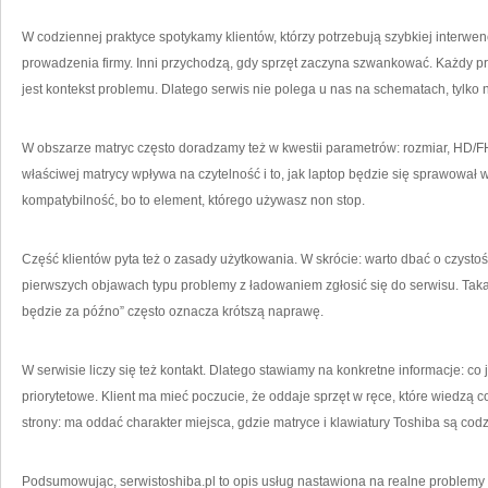
W codziennej praktyce spotykamy klientów, którzy potrzebują szybkiej interwenc
prowadzenia firmy. Inni przychodzą, gdy sprzęt zaczyna szwankować. Każdy pr
jest kontekst problemu. Dlatego serwis nie polega u nas na schematach, tylko 
W obszarze matryc często doradzamy też w kwestii parametrów: rozmiar, HD/FH
właściwej matrycy wpływa na czytelność i to, jak laptop będzie się sprawował w
kompatybilność, bo to element, którego używasz non stop.
Część klientów pyta też o zasady użytkowania. W skrócie: warto dbać o czystość
pierwszych objawach typu problemy z ładowaniem zgłosić się do serwisu. Tak
będzie za późno” często oznacza krótszą naprawę.
W serwisie liczy się też kontakt. Dlatego stawiamy na konkretne informacje: co 
priorytetowe. Klient ma mieć poczucie, że oddaje sprzęt w ręce, które wiedzą 
strony: ma oddać charakter miejsca, gdzie matryce i klawiatury Toshiba są co
Podsumowując, serwistoshiba.pl to opis usług nastawiona na realne problemy