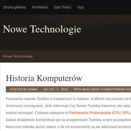
Strona główna
Archiwum
Spis Treści
Tagi
Nowe Technologie
Nowe Technologie
Historia Komputerów
HI
POSTED BY ADMIN
ON LUT - 7 - 2026
WITH
MOŻLIWOŚĆ KOMENTOWANIA
ZO
KO
Pracownia napraw Toshiba w Katowicach to miejsce, w którym zaczynamy od do
dobieramy rozwiązanie. Jeśli interesuje Cię Serwis Toshiba Katowice, ten opis
realnie wymagać. Ciekawe kategorie to
Porównania Podzespołów (CPU, GPU
Nasza działalność koncentruje się na urządzeniach Toshiba, w tym szczególnie
klasyczne potrafią służyć latami, o ile ich komponenty są we właściwej kondycji.