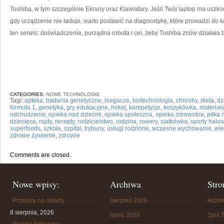
Toshiba, w tym szczególnie Ekrany oraz Klawiatury. Jeśli Twój laptop ma uszko
gdy urządzenie nie ładuje, warto postawić na diagnostykę, które prowadzi do k
ten serwis: doświadczenie, porządna robota i cel, żeby Toshiba znów działała 
CATEGORIES:
NOWE TECHNOLOGIE
Tagi:
apteka
,
badania genetyczne
,
biegacze
,
biotechnologia
,
choroby
,
dieta
,
dz
formuła 1
,
genetyka
,
gry edukacyjne
,
hokej
,
korepetycje
,
koszykówka
,
materiał
odchudzanie
,
opieka nad dziećmi
,
opieka społeczna
,
opieka zdrowotna
,
piłka
dziecięca
,
rajdy
,
recepty
,
rodzicielstwo
,
rodzina
,
rowery
,
siatkówka
,
sporty halo
superfoods
,
szkoła
,
szpital
,
trybuny
,
usługi rodzinne
,
wczesne wychowanie
,
wi
zdrowe żywienie
,
zdrowie
Comments are closed.
Nowe wpisy:
Archiwa
Stro
Przepisy na obiady
sierpień 2026
Arch
8 sierpnia, 2026
lipiec 2026
Spis T