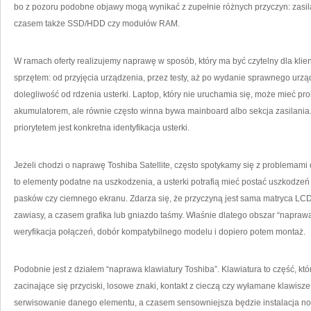
bo z pozoru podobne objawy mogą wynikać z zupełnie różnych przyczyn: zasila
czasem także SSD/HDD czy modułów RAM.
W ramach oferty realizujemy naprawę w sposób, który ma być czytelny dla klien
sprzętem: od przyjęcia urządzenia, przez testy, aż po wydanie sprawnego urzą
dolegliwość od rdzenia usterki. Laptop, który nie uruchamia się, może mieć pro
akumulatorem, ale równie często winna bywa mainboard albo sekcja zasilania.
priorytetem jest konkretna identyfikacja usterki.
Jeżeli chodzi o naprawę Toshiba Satellite, często spotykamy się z problemami
to elementy podatne na uszkodzenia, a usterki potrafią mieć postać uszkodze
pasków czy ciemnego ekranu. Zdarza się, że przyczyną jest sama matryca LCD
zawiasy, a czasem grafika lub gniazdo taśmy. Właśnie dlatego obszar “naprawa
weryfikacja połączeń, dobór kompatybilnego modelu i dopiero potem montaż.
Podobnie jest z działem “naprawa klawiatury Toshiba”. Klawiatura to część, kt
zacinające się przyciski, losowe znaki, kontakt z cieczą czy wyłamane klawis
serwisowanie danego elementu, a czasem sensowniejsza będzie instalacja now