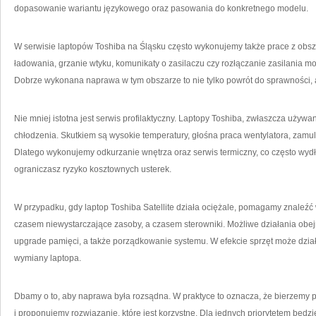
dopasowanie wariantu językowego oraz pasowania do konkretnego modelu.
W serwisie laptopów Toshiba na Śląsku często wykonujemy także prace z obsza
ładowania, grzanie wtyku, komunikaty o zasilaczu czy rozłączanie zasilania m
Dobrze wykonana naprawa w tym obszarze to nie tylko powrót do sprawności, al
Nie mniej istotna jest serwis profilaktyczny. Laptopy Toshiba, zwłaszcza używa
chłodzenia. Skutkiem są wysokie temperatury, głośna praca wentylatora, zamu
Dlatego wykonujemy odkurzanie wnętrza oraz serwis termiczny, co często wydł
ograniczasz ryzyko kosztownych usterek.
W przypadku, gdy laptop Toshiba Satellite działa ociężale, pomagamy znaleźć 
czasem niewystarczające zasoby, a czasem sterowniki. Możliwe działania obejm
upgrade pamięci, a także porządkowanie systemu. W efekcie sprzęt może dzi
wymiany laptopa.
Dbamy o to, aby naprawa była rozsądna. W praktyce to oznacza, że bierzemy 
i proponujemy rozwiązanie, które jest korzystne. Dla jednych priorytetem będzie