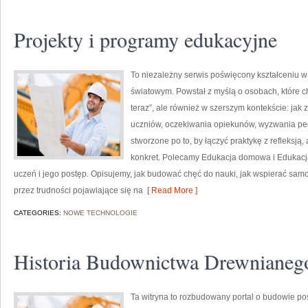
Projekty i programy edukacyjne
To niezależny serwis poświęcony kształceniu w
światowym. Powstał z myślą o osobach, które chc
teraz”, ale również w szerszym kontekście: jak 
uczniów, oczekiwania opiekunów, wyzwania peda
stworzone po to, by łączyć praktykę z refleksją,
konkret. Polecamy Edukacja domowa i Edukacja
uczeń i jego postęp. Opisujemy, jak budować chęć do nauki, jak wspierać samo
przez trudności pojawiające się na
[ Read More ]
CATEGORIES:
NOWE TECHNOLOGIE
Historia Budownictwa Drewnianeg
Ta witryna to rozbudowany portal o budowie po