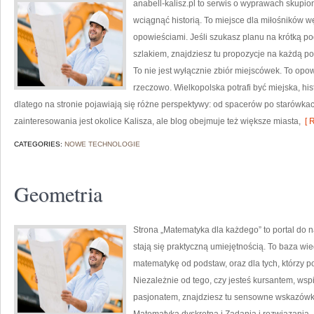
anabell-kalisz.pl to serwis o wyprawach skupion
wciągnąć historią. To miejsce dla miłośników w
opowieściami. Jeśli szukasz planu na krótką p
szlakiem, znajdziesz tu propozycje na każdą po
To nie jest wyłącznie zbiór miejscówek. To opo
rzeczowo. Wielkopolska potrafi być miejska, hi
dlatego na stronie pojawiają się różne perspektywy: od spacerów po starów
zainteresowania jest okolice Kalisza, ale blog obejmuje też większe miasta,
[ R
CATEGORIES:
NOWE TECHNOLOGIE
Geometria
Strona „Matematyka dla każdego” to portal do na
stają się praktyczną umiejętnością. To baza wi
matematykę od podstaw, oraz dla tych, którzy p
Niezależnie od tego, czy jesteś kursantem, ws
pasjonatem, znajdziesz tu sensowne wskazówki