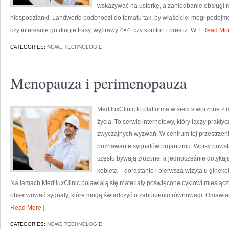
wskazywać na usterkę, a zaniedbanie obsługi 
niespodzianki. Landworld podchodzi do tematu tak, by właściciel mógł podejm
czy interesuje go długie trasy, wyprawy 4×4, czy komfort i prestiż. W
[ Read Mor
CATEGORIES:
NOWE TECHNOLOGIE
Menopauza i perimenopauza
MediluxClinic to platforma w sieci stworzone z
życia. To serwis internetowy, który łączy prakt
zwyczajnych wyzwań. W centrum tej przestrzeni
poznawanie sygnałów organizmu. Wpisy powstaj
często bywają złożone, a jednocześnie dotyka
kobieta – dorastanie i pierwsza wizyta u gineko
Na łamach MediluxClinic pojawiają się materiały poświęcone cyklowi miesiąc
obserwować sygnały, które mogą świadczyć o zaburzeniu równowagi. Omawiane
Read More ]
CATEGORIES:
NOWE TECHNOLOGIE