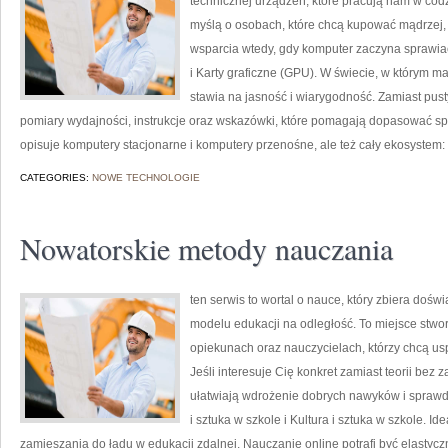
technicznej urządzeń, które pracują nam w cod
myślą o osobach, które chcą kupować mądrzej, a
wsparcia wtedy, gdy komputer zaczyna sprawiać
i Karty graficzne (GPU). W świecie, w którym m
stawia na jasność i wiarygodność. Zamiast pus
pomiary wydajności, instrukcje oraz wskazówki, które pomagają dopasować sp
opisuje komputery stacjonarne i komputery przenośne, ale też cały ekosystem:
CATEGORIES:
NOWE TECHNOLOGIE
Nowatorskie metody nauczania
ten serwis to wortal o nauce, który zbiera doś
modelu edukacji na odległość. To miejsce stwor
opiekunach oraz nauczycielach, którzy chcą us
Jeśli interesuje Cię konkret zamiast teorii bez
ułatwiają wdrożenie dobrych nawyków i sprawd
i sztuka w szkole i Kultura i sztuka w szkole. Id
zamieszania do ładu w edukacji zdalnej. Nauczanie online potrafi być elastycz