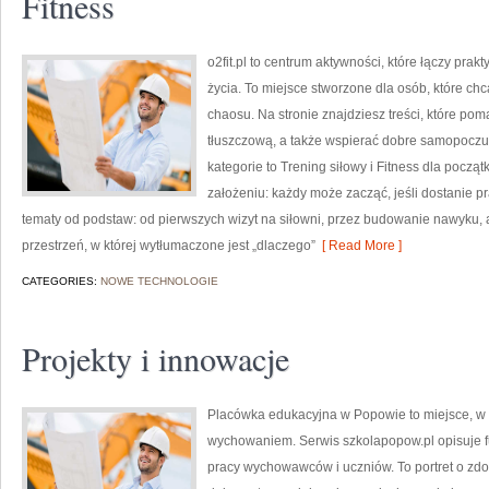
Fitness
o2fit.pl to centrum aktywności, które łączy prak
życia. To miejsce stworzone dla osób, które chc
chaosu. Na stronie znajdziesz treści, które p
tłuszczową, a także wspierać dobre samopoczuc
kategorie to Trening siłowy i Fitness dla począt
założeniu: każdy może zacząć, jeśli dostanie p
tematy od podstaw: od pierwszych wizyt na siłowni, przez budowanie nawyku,
przestrzeń, w której wytłumaczone jest „dlaczego”
[ Read More ]
CATEGORIES:
NOWE TECHNOLOGIE
Projekty i innowacje
Placówka edukacyjna w Popowie to miejsce, w 
wychowaniem. Serwis szkolapopow.pl opisuje f
pracy wychowawców i uczniów. To portret o zd