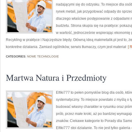
nadającymi się do odzysku. To miejsce dla osób i
rynek metali, jak przygotować odpady do sprze
dlaczego właściwe postępowanie z odpadami ma
budżetu. Strona skupia się na praktyce: pokazu
w wartość, jednocześnie wspierając ekonomię 
Recykling w praktyce i Najczęstsze błędy. Główną ideą makmetalik.pl jest to, że 
konkretne działania. Zamiast ogólników, serwis tłumaczy, czym jest materiał
[ R
CATEGORIES:
NOWE TECHNOLOGIE
Martwa Natura i Przedmioty
Elfiki777 to pełen pomysłów blog dla osób, któr
systematyczny. To miejsce powstało z myślą o ty
budować własny charakter w rysunku oraz piśmi
prób, przez małe kroki, aż po bardziej wymaga
znaków. Ciekawe kategorie to Porady dla Sam
Elfiki777 stoi działanie. To nie jest tylko galeri