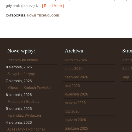
gdy brakuje narzędzi.
[ Read More ]
CATEGORIES:
NOWE TECHNOLOGIE
Nowe wpisy:
Archiwa
Stro
Przepisy na obiady
sierpień 2026
Arch
8 sierpnia, 2026
lipiec 2026
Spis T
Stawy i kończyny
czerwiec 2026
Tagi
7 sierpnia, 2026
maj 2026
Miłość na Kartach Powieści
kwiecień 2026
6 sierpnia, 2026
Fotobudki i Gadżety
marzec 2026
5 sierpnia, 2026
luty 2026
Kalendarz Wydarzeń
styczeń 2026
4 sierpnia, 2026
grudzień 2025
Atlas (Afryka Północna)