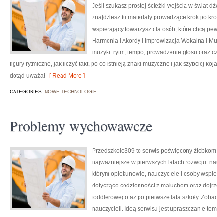
Jeśli szukasz prostej ścieżki wejścia w świat d
znajdziesz tu materiały prowadzące krok po krok
wspierający towarzysz dla osób, które chcą pe
Harmonia i Akordy i Improwizacja Wokalna i Mu
muzyki: rytm, tempo, prowadzenie głosu oraz c
figury rytmiczne, jak liczyć takt, po co istnieją znaki muzyczne i jak szybciej ko
dotąd uważał,
[ Read More ]
CATEGORIES:
NOWE TECHNOLOGIE
Problemy wychowawcze
Przedszkole309 to serwis poświęcony żłobkom, 
najważniejsze w pierwszych latach rozwoju: n
którym opiekunowie, nauczyciele i osoby wspie
dotyczące codzienności z maluchem oraz dojr
toddlerowego aż po pierwsze lata szkoły. Zobacz
nauczycieli. Ideą serwisu jest upraszczanie tema