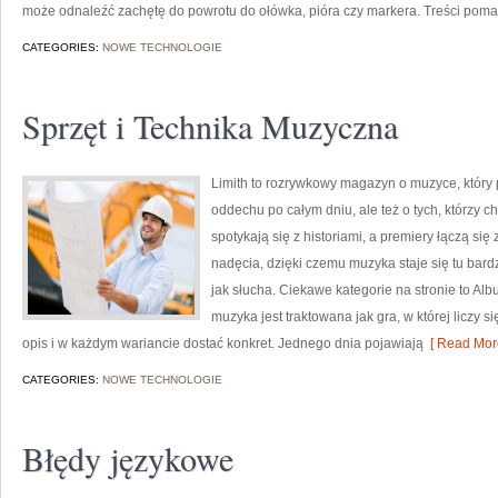
może odnaleźć zachętę do powrotu do ołówka, pióra czy markera. Treści pom
CATEGORIES:
NOWE TECHNOLOGIE
Sprzęt i Technika Muzyczna
Limith to rozrywkowy magazyn o muzyce, który 
oddechu po całym dniu, ale też o tych, którzy c
spotykają się z historiami, a premiery łączą si
nadęcia, dzięki czemu muzyka staje się tu bardzi
jak słucha. Ciekawe kategorie na stronie to Alb
muzyka jest traktowana jak gra, w której liczy s
opis i w każdym wariancie dostać konkret. Jednego dnia pojawiają
[ Read More
CATEGORIES:
NOWE TECHNOLOGIE
Błędy językowe