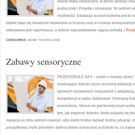
dalsze etapy edukacyjne, w duchu spokoju oraz 
podręczniki i Projekty i innowacje. W centrum a
możliwości. Edukacja wczesnoszkolna jest tu ro
istotne staje się świadome wspieranie w liczeniu oraz w rozwoju emocjonalnym
odkrywania jest najsilniejsza, a dobrze zaprojektowane zajęcia potrafią
[ Read
CATEGORIES:
NOWE TECHNOLOGIE
Zabawy sensoryczne
PRZEDSZKOLE NA 5 – portal o rozwoju dzieci T
wspierające dziecko przez wczesną edukację zn
typowych wyzwaniach związanych z adaptacją, 
kompetencji w wieku żłobkowym. Polecamy Eduk
przedszkolu. Strona nie jest teoretycznym pod
tym, jak wspierać dziecko, kiedy pojawia się p
napięcia po dniu pełnym nowości, albo kiedy trzeba nazwać trudną sytuację: zm
porządkować myśli dorosłym i jednocześnie wzmacniać w dziecku to, co najwa