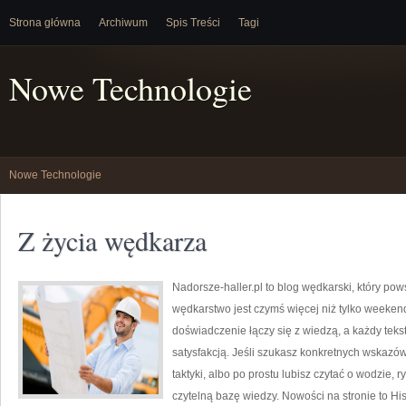
Strona główna
Archiwum
Spis Treści
Tagi
Nowe Technologie
Nowe Technologie
Z życia wędkarza
Nadorsze-haller.pl to blog wędkarski, który pow
wędkarstwo jest czymś więcej niż tylko weeke
doświadczenie łączy się z wiedzą, a każdy teks
satysfakcją. Jeśli szukasz konkretnych wskaz
taktyki, albo po prostu lubisz czytać o wodzie, 
czytelną bazę wiedzy. Nowości na stronie to Hi