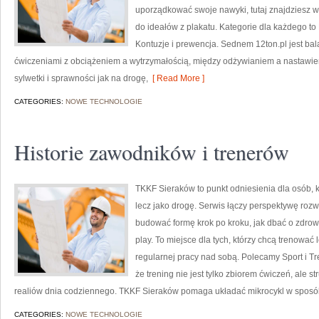
uporządkować swoje nawyki, tutaj znajdziesz 
do ideałów z plakatu. Kategorie dla każdego to L
Kontuzje i prewencja. Sednem 12ton.pl jest ba
ćwiczeniami z obciążeniem a wytrzymałością, między odżywianiem a nastawi
sylwetki i sprawności jak na drogę,
[ Read More ]
CATEGORIES:
NOWE TECHNOLOGIE
Historie zawodników i trenerów
TKKF Sieraków to punkt odniesienia dla osób, kt
lecz jako drogę. Serwis łączy perspektywę roz
budować formę krok po kroku, jak dbać o zdrowi
play. To miejsce dla tych, którzy chcą trenować 
regularnej pracy nad sobą. Polecamy Sport i Tr
że trening nie jest tylko zbiorem ćwiczeń, ale 
realiów dnia codziennego. TKKF Sieraków pomaga układać mikrocykl w sposób
CATEGORIES:
NOWE TECHNOLOGIE