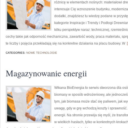
różnicę w elementach nośnych: materiałowi d
interesuje Cię wznoszenie budynku, modernizac
dodatki, znajdziesz tu wiedzę podane w przyst
kategorie Inspiracje i Trendy i Podłogi Drewni
kilku perspektyw naraz: technicznej, rzemieśln
cechy takie jak odporność mechaniczna, zawartość wody, praca materiału, spręż
te liczby i pojęcia przekładają się na konkretne działania na placu budowy. W
[
CATEGORIES:
NOWE TECHNOLOGIE
Magazynowanie energii
Wikana BioEnergia to serwis stworzona dla osób
biomasy w sposób wdrożeniowy, ale jednocześn
tym, jak biomasa może stać się paliwem, jak w
uwagę, gdy w grę wchodzą koszty i sprawność.
energii. Na stronie przewija się myśl, że trans
w wielkich hasłach, tylko w konkretnych krokach