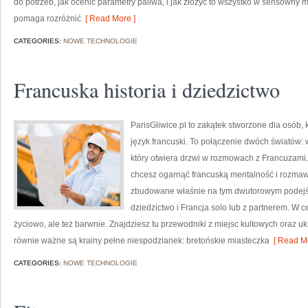
do potrzeb, jak ocenić parametry paliwa, i jak złożyć to wszystko w sensowny m
pomaga rozróżnić
[ Read More ]
CATEGORIES:
NOWE TECHNOLOGIE
Francuska historia i dziedzictwo
ParisGliwice.pl to zakątek stworzone dla osób, k
język francuski. To połączenie dwóch światów:
który otwiera drzwi w rozmowach z Francuzami. 
chcesz ogarnąć francuską mentalność i rozmawia
zbudowane właśnie na tym dwutorowym podejściu
dziedzictwo i Francja solo lub z partnerem. W c
życiowo, ale też barwnie. Znajdziesz tu przewodniki z miejsc kultowych oraz ukr
równie ważne są krainy pełne niespodzianek: bretońskie miasteczka
[ Read Mo
CATEGORIES:
NOWE TECHNOLOGIE