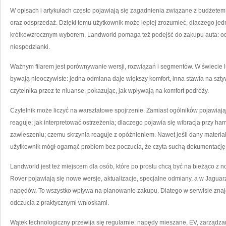
W opisach i artykułach często pojawiają się zagadnienia związane z budżetem: 
oraz odsprzedaż. Dzięki temu użytkownik może lepiej zrozumieć, dlaczego jed
krótkowzrocznym wyborem. Landworld pomaga też podejść do zakupu auta: od s
niespodzianki.
Ważnym filarem jest porównywanie wersji, rozwiązań i segmentów. W świecie
bywają nieoczywiste: jedna odmiana daje większy komfort, inna stawia na sz
czytelnika przez te niuanse, pokazując, jak wpływają na komfort podróży.
Czytelnik może liczyć na warsztatowe spojrzenie. Zamiast ogólników pojawiają 
reaguje; jak interpretować ostrzeżenia; dlaczego pojawia się wibracja przy h
zawieszeniu; czemu skrzynia reaguje z opóźnieniem. Nawet jeśli dany materiał 
użytkownik mógł ogarnąć problem bez poczucia, że czyta suchą dokumentację
Landworld jest też miejscem dla osób, które po prostu chcą być na bieżąco z
Rover pojawiają się nowe wersje, aktualizacje, specjalne odmiany, a w Jaguarze
napędów. To wszystko wpływa na planowanie zakupu. Dlatego w serwisie znajdz
odczucia z praktycznymi wnioskami.
Wątek technologiczny przewija się regularnie: napędy mieszane, EV, zarządzani