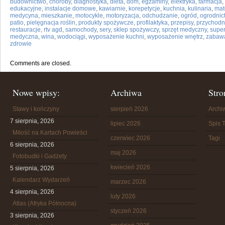
budownictwo
,
choroby
,
diagnostyka
,
dieta
,
dom
,
egzaminy
,
elektryka
,
farmacja
,
edukacyjne
,
instalacje domowe
,
kawiarnie
,
korepetycje
,
kuchnia
,
kulinaria
,
mat
medycyna
,
mieszkanie
,
motocykle
,
motoryzacja
,
odchudzanie
,
ogród
,
ogrodnic
patio
,
pielęgnacja roślin
,
produkty spożywcze
,
profilaktyka
,
przepisy
,
przychodn
restauracje
,
rtv agd
,
samochody
,
sery
,
sklep spożywczy
,
sprzęt medyczny
,
supe
medyczna
,
wina
,
wodociągi
,
wyposażenie kuchni
,
wyposażenie wnętrz
,
zabaw
zdrowie
Comments are closed.
Nowe wpisy:
Archiwa
Stro
Stawy i kończyny
sierpień 2026
Arch
7 sierpnia, 2026
lipiec 2026
Spis T
Miłość na Kartach Powieści
czerwiec 2026
Tagi
6 sierpnia, 2026
maj 2026
Fotobudki i Gadżety
kwiecień 2026
5 sierpnia, 2026
Kalendarz Wydarzeń
marzec 2026
4 sierpnia, 2026
luty 2026
Atlas (Afryka Północna)
styczeń 2026
3 sierpnia, 2026