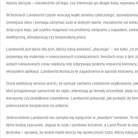
lepsze decyzje – niezależnie od tego, czy interesuje go długie trasy, wyprawy 4×
W treściach Landworld często wracają wątki serwisu cyklicznego, sprawdzenia s
zmniejsza stres i pomaga utrzymać auto w dobrym stanie, niezależnie od wieku
dotyczące tego, jak szybko reagować na problemy związane z napędem, zawi
elektryczną, klimatyzacją czy temperaturą pracy.
Landworld jest także dla tych, którzy lubią wiedzieć „dlaczego” – nie tylko „co
pojawiają się materiały o nowoczesnych rozwiązaniach, trendach oraz o tym, 
autach luksusowych coraz większą rolę odgrywają systemy wsparcia kierowcy,
ekosystem aplikacji. Landworld tłumaczy te zagadnienia w sposób klarowny, al
Dużą wartością serwisu jest to, że opisuje zarówno codzienne użytkowanie, ja
ktoś przygotowuje samochód do rajdu, interesują go tematy przeróbek: płyty oc
transportu czy dodatkowe oświetlenie. Landworld pokazuje, jak podejść do tema
jednocześnie bezpieczne na asfalcie.
Jednocześnie Landworld nie zamyka się wyłącznie w „twardym” serwisie. To ró
które budzą szacunek. Jaguar to szyk i sportowe korzenie, a Land Rover to wsz
technika – sprawia, że wokół marki tworzy się społeczność ludzi, którzy lubią