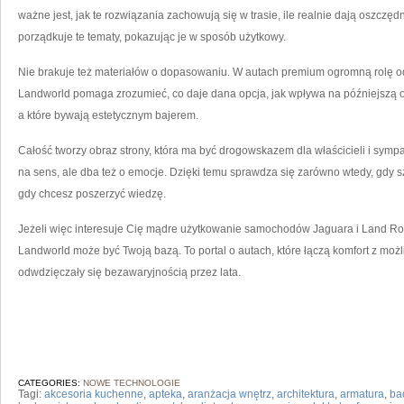
ważne jest, jak te rozwiązania zachowują się w trasie, ile realnie dają oszczę
porządkuje te tematy, pokazując je w sposób użytkowy.
Nie brakuje też materiałów o dopasowaniu. W autach premium ogromną rolę odg
Landworld pomaga zrozumieć, co daje dana opcja, jak wpływa na późniejszą od
a które bywają estetycznym bajerem.
Całość tworzy obraz strony, która ma być drogowskazem dla właścicieli i sym
na sens, ale dba też o emocje. Dzięki temu sprawdza się zarówno wtedy, gdy sz
gdy chcesz poszerzyć wiedzę.
Jeżeli więc interesuje Cię mądre użytkowanie samochodów Jaguara i Land Rov
Landworld może być Twoją bazą. To portal o autach, które łączą komfort z możliw
odwdzięczały się bezawaryjnością przez lata.
CATEGORIES:
NOWE TECHNOLOGIE
Tagi:
akcesoria kuchenne
,
apteka
,
aranżacja wnętrz
,
architektura
,
armatura
,
ba