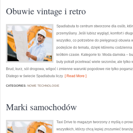
Obuwie vintage i retro
Spadlabuta to centrum stworzone dla osób, któ
przemyślany. Jeśli lubisz wygląd, komfort i dłu
wszystko, co potrzebne do pielęgnacji obuwia 
podejście do tematu, dzięki któremu codzienna t
krótkim czasie. Kategorie to: Moda damska – bu
buty potrafi przetrwać wiele sezonów, ale tylk
Brud, kurz, sól drogowa, wilgoć i zmienne warunki pogodowe nie tylko pogarsza
Dlatego w świecie Spadlabuta liczy
[ Read More ]
CATEGORIES:
NOWE TECHNOLOGIE
Marki samochodów
Taxi Drive to magazyn tworzony z myślą o pro
wszystkich, którzy chcą lepiej zrozumieć branżę