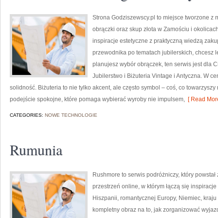
Strona Godziszewscy.pl to miejsce tworzone z my
obrączki oraz skup złota w Zamościu i okolicach
inspiracje estetyczne z praktyczną wiedzą zak
przewodnika po tematach jubilerskich, chcesz 
planujesz wybór obrączek, ten serwis jest dla C
Jubilerstwo i Biżuteria Vintage i Antyczna. W c
solidność. Biżuteria to nie tylko akcent, ale często symbol – coś, co towarzyszy
podejście spokojne, które pomaga wybierać wyroby nie impulsem,
[ Read More
CATEGORIES:
NOWE TECHNOLOGIE
Rumunia
Rushmore to serwis podróżniczy, który powstał
przestrzeń online, w którym łączą się inspiracj
Hiszpanii, romantycznej Europy, Niemiec, kraju 
kompletny obraz na to, jak zorganizować wyjaz