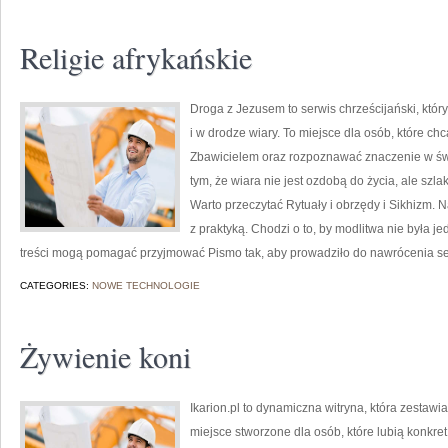
Religie afrykańskie
Droga z Jezusem to serwis chrześcijański, któ
i w drodze wiary. To miejsce dla osób, które ch
Zbawicielem oraz rozpoznawać znaczenie w świ
tym, że wiara nie jest ozdobą do życia, ale szl
Warto przeczytać Rytuały i obrzędy i Sikhizm. 
z praktyką. Chodzi o to, by modlitwa nie była j
treści mogą pomagać przyjmować Pismo tak, aby prowadziło do nawrócenia se
CATEGORIES:
NOWE TECHNOLOGIE
Żywienie koni
Ikarion.pl to dynamiczna witryna, która zestaw
miejsce stworzone dla osób, które lubią konkre