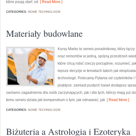
które psują start: od
[ Read More ]
CATEGORIES:
NOWE TECHNOLOGIE
Materiały budowlane
Kursy Marko to serwis poradnikowy, który łącz
oraz remontów w jedną, spójną przestrzeń wied
które chcą robić rzeczy porządnie, rozumieć, j
lepsze decyzje w tematach takich jak eksploat
technologii. Polecamy Pytania od czytelników i
praktyce: zamiast pustych haseł dostajesz spra
zarówno zagadnienia dla osób zaczynających, jak i dla tych, którzy mają już d
temu serwis działa jak kompendium o tym, jak odnawiać, jak
[ Read More ]
CATEGORIES:
NOWE TECHNOLOGIE
Biżuteria a Astrologia i Ezoteryka