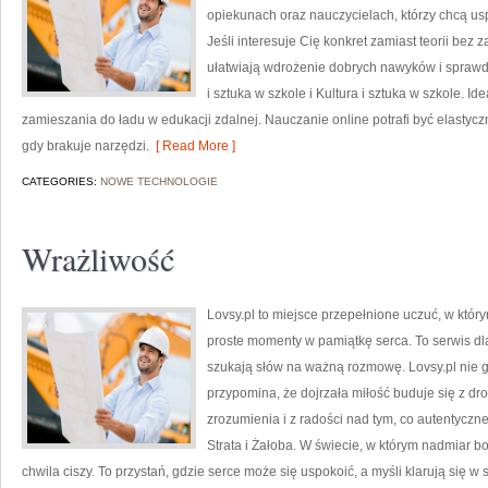
opiekunach oraz nauczycielach, którzy chcą us
Jeśli interesuje Cię konkret zamiast teorii bez
ułatwiają wdrożenie dobrych nawyków i sprawd
i sztuka w szkole i Kultura i sztuka w szkole. Id
zamieszania do ładu w edukacji zdalnej. Nauczanie online potrafi być elastycz
gdy brakuje narzędzi.
[ Read More ]
CATEGORIES:
NOWE TECHNOLOGIE
Wrażliwość
Lovsy.pl to miejsce przepełnione uczuć, w który
proste momenty w pamiątkę serca. To serwis dla 
szukają słów na ważną rozmowę. Lovsy.pl nie g
przypomina, że dojrzała miłość buduje się z dro
zrozumienia i z radości nad tym, co autentyczn
Strata i Żałoba. W świecie, w którym nadmiar b
chwila ciszy. To przystań, gdzie serce może się uspokoić, a myśli klarują się 