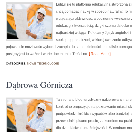
Lulitulisie to platforma edukacyjna stworzona z
chcą pomagać naukę w sposób naturalny. To m
wciągająca aktywność, a codzienne wyzwania za
edukację z twórczością, dzięki czemu dziecko m
najbardziej wciąga. Polecamy Język angielski i
spokojnej przestrzeni, w której ćwiczenie odby
pojawia się możliwość wyboru i zachęta do samodzielności. Lulitulisie poma
postępy jest tu ważne i warte docenienia. Treści na
[ Read More ]
CATEGORIES:
NOWE TECHNOLOGIE
Dąbrowa Górnicza
Ta strona to blog turystyczny nakierowany na re
konkretne propozycje na poznawanie miast i oko
podpowiedzi, krótkich wypadów albo bardziej r
przewodniki pisane prosto, z akcentem na prakt
dla dziedzictwa i teraźniejszości. W centrum ma