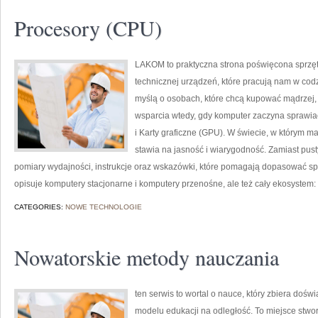
Procesory (CPU)
LAKOM to praktyczna strona poświęcona sprz
technicznej urządzeń, które pracują nam w cod
myślą o osobach, które chcą kupować mądrzej, a
wsparcia wtedy, gdy komputer zaczyna sprawiać
i Karty graficzne (GPU). W świecie, w którym m
stawia na jasność i wiarygodność. Zamiast pus
pomiary wydajności, instrukcje oraz wskazówki, które pomagają dopasować sp
opisuje komputery stacjonarne i komputery przenośne, ale też cały ekosystem:
CATEGORIES:
NOWE TECHNOLOGIE
Nowatorskie metody nauczania
ten serwis to wortal o nauce, który zbiera doś
modelu edukacji na odległość. To miejsce stwor