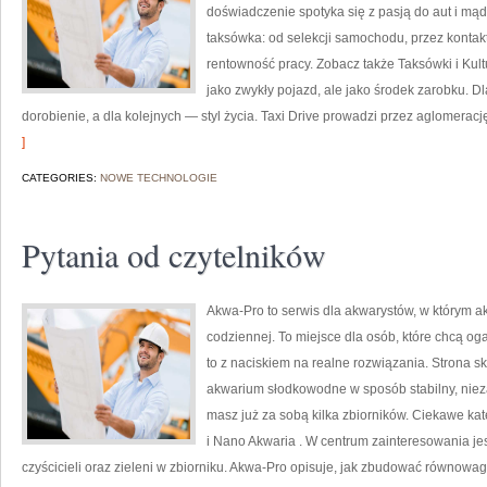
doświadczenie spotyka się z pasją do aut i mą
taksówka: od selekcji samochodu, przez kontak
rentowność pracy. Zobacz także Taksówki i Kultu
jako zwykły pojazd, ale jako środek zarobku. D
dorobienie, a dla kolejnych — styl życia. Taxi Drive prowadzi przez aglomerację
]
CATEGORIES:
NOWE TECHNOLOGIE
Pytania od czytelników
Akwa-Pro to serwis dla akwarystów, w którym a
codziennej. To miejsce dla osób, które chcą og
to z naciskiem na realne rozwiązania. Strona s
akwarium słodkowodne w sposób stabilny, niezal
masz już za sobą kilka zbiorników. Ciekawe ka
i Nano Akwaria . W centrum zainteresowania jes
czyścicieli oraz zieleni w zbiorniku. Akwa-Pro opisuje, jak zbudować równowa