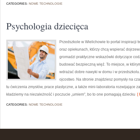
CATEGORIES:
NOWE TECHNOLOGIE
Psychologia dziecięca
Przedszkole w Wielichowie to portal inspiracji
oraz opiekunach, którzy chcą wspierać dojrzew
gromadzi praktyczne wskazówki dotyczące codzie
budować bezpieczną więź. To miejsce, w którym 
wdrażać dobre nawyki w domu i w przedszkolu.
ojcostwo. Na stronie znajdziesz pomysły na c
tu ćwiczenia zmysłów, prace plastyczne, a także mini-laboratoria rozwijające 
kładziemy na niezależność i poczucie „umiem”, bo to one pomagają dziecku
[ 
CATEGORIES:
NOWE TECHNOLOGIE