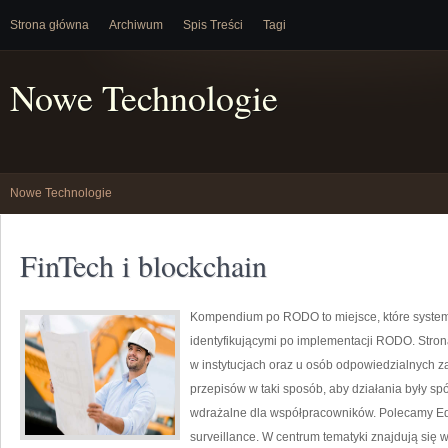
Strona główna
Archiwum
Spis Treści
Tagi
Nowe Technologie
Nowe Technologie
FinTech i blockchain
Kompendium po RODO to miejsce, które system
identyfikującymi po implementacji RODO. Strona
w instytucjach oraz u osób odpowiedzialnych za
przepisów w taki sposób, aby działania były sp
wdrażalne dla współpracowników. Polecamy Edu
surveillance. W centrum tematyki znajdują się