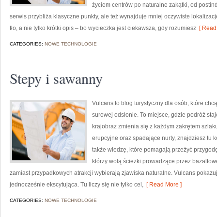
życiem centrów po naturalne zakątki, od postin
serwis przybliża klasyczne punkty, ale też wynajduje mniej oczywiste lokalizacje
tło, a nie tylko krótki opis – bo wycieczka jest ciekawsza, gdy rozumiesz
[ Read 
CATEGORIES:
NOWE TECHNOLOGIE
Stepy i sawanny
Vulcans to blog turystyczny dla osób, które chc
surowej odsłonie. To miejsce, gdzie podróż staje
krajobraz zmienia się z każdym zakrętem szlaku.
erupcyjne oraz spadające nurty, znajdziesz tu 
także wiedzę, które pomagają przeżyć przygodę
którzy wolą ścieżki prowadzące przez bazaltowe 
zamiast przypadkowych atrakcji wybierają zjawiska naturalne. Vulcans pokazuj
jednocześnie ekscytująca. Tu liczy się nie tylko cel,
[ Read More ]
CATEGORIES:
NOWE TECHNOLOGIE