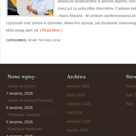
akwarium słodkowodne w sposób stabilny, niezal
masz już za sobą kilka zbiorników. Ciekawe ka
i Nano Akwaria . W centrum zainteresowania jes
czyścicieli oraz zieleni w zbiorniku. Akwa-Pro opisuje, jak zbudować równowa
które psują start: od
[ Read More ]
CATEGORIES:
NOWE TECHNOLOGIE
Nowe wpisy:
Archiwa
Stro
Stawy i kończyny
sierpień 2026
Arch
7 sierpnia, 2026
lipiec 2026
Spis T
Miłość na Kartach Powieści
czerwiec 2026
Tagi
6 sierpnia, 2026
maj 2026
Fotobudki i Gadżety
kwiecień 2026
5 sierpnia, 2026
Kalendarz Wydarzeń
marzec 2026