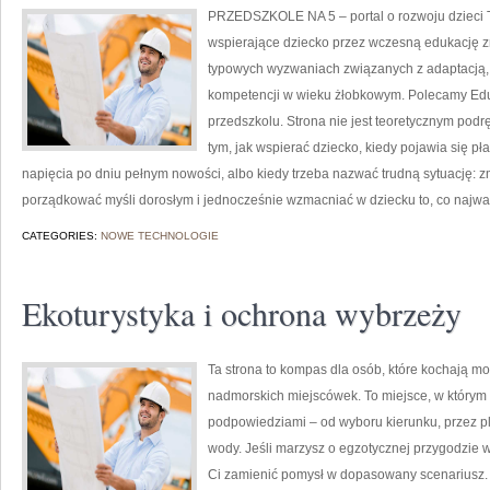
PRZEDSZKOLE NA 5 – portal o rozwoju dzieci T
wspierające dziecko przez wczesną edukację zn
typowych wyzwaniach związanych z adaptacją, 
kompetencji w wieku żłobkowym. Polecamy Eduk
przedszkolu. Strona nie jest teoretycznym pod
tym, jak wspierać dziecko, kiedy pojawia się p
napięcia po dniu pełnym nowości, albo kiedy trzeba nazwać trudną sytuację: zm
porządkować myśli dorosłym i jednocześnie wzmacniać w dziecku to, co najwa
CATEGORIES:
NOWE TECHNOLOGIE
Ekoturystyka i ochrona wybrzeży
Ta strona to kompas dla osób, które kochają m
nadmorskich miejscówek. To miejsce, w którym
podpowiedziami – od wyboru kierunku, przez p
wody. Jeśli marzysz o egzotycznej przygodzie w 
Ci zamienić pomysł w dopasowany scenariusz.