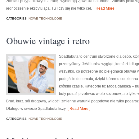
zamiast przypadkowych atrakcji wybierają zjawiska naturalne. Vulcans pokazuj
jednocześnie ekscytująca. Tu liczy się nie tylko cel,
[ Read More ]
CATEGORIES:
NOWE TECHNOLOGIE
Obuwie vintage i retro
Spadlabuta to centrum stworzone dla osób, któ
przemyślany. Jeśli lubisz wygląd, komfort i dłu
wszystko, co potrzebne do pielęgnacji obuwia 
podejście do tematu, dzięki któremu codzienna t
krótkim czasie. Kategorie to: Moda damska – bu
buty potrafi przetrwać wiele sezonów, ale tylk
Brud, kurz, sól drogowa, wilgoć i zmienne warunki pogodowe nie tylko pogarsza
Dlatego w świecie Spadlabuta liczy
[ Read More ]
CATEGORIES:
NOWE TECHNOLOGIE