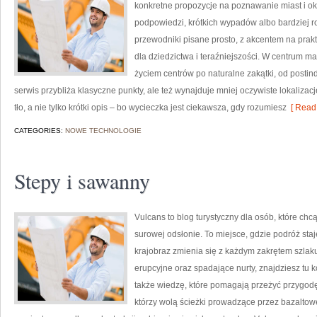
konkretne propozycje na poznawanie miast i oko
podpowiedzi, krótkich wypadów albo bardziej r
przewodniki pisane prosto, z akcentem na prakt
dla dziedzictwa i teraźniejszości. W centrum ma
życiem centrów po naturalne zakątki, od postin
serwis przybliża klasyczne punkty, ale też wynajduje mniej oczywiste lokalizacje
tło, a nie tylko krótki opis – bo wycieczka jest ciekawsza, gdy rozumiesz
[ Read 
CATEGORIES:
NOWE TECHNOLOGIE
Stepy i sawanny
Vulcans to blog turystyczny dla osób, które chc
surowej odsłonie. To miejsce, gdzie podróż staje
krajobraz zmienia się z każdym zakrętem szlaku.
erupcyjne oraz spadające nurty, znajdziesz tu 
także wiedzę, które pomagają przeżyć przygodę
którzy wolą ścieżki prowadzące przez bazaltowe 