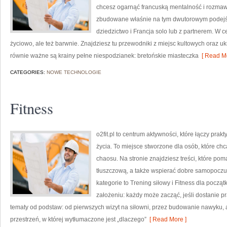
chcesz ogarnąć francuską mentalność i rozmawia
zbudowane właśnie na tym dwutorowym podejściu
dziedzictwo i Francja solo lub z partnerem. W c
życiowo, ale też barwnie. Znajdziesz tu przewodniki z miejsc kultowych oraz ukr
równie ważne są krainy pełne niespodzianek: bretońskie miasteczka
[ Read Mo
CATEGORIES:
NOWE TECHNOLOGIE
Fitness
o2fit.pl to centrum aktywności, które łączy prak
życia. To miejsce stworzone dla osób, które chc
chaosu. Na stronie znajdziesz treści, które p
tłuszczową, a także wspierać dobre samopoczuc
kategorie to Trening siłowy i Fitness dla począt
założeniu: każdy może zacząć, jeśli dostanie p
tematy od podstaw: od pierwszych wizyt na siłowni, przez budowanie nawyku,
przestrzeń, w której wytłumaczone jest „dlaczego”
[ Read More ]