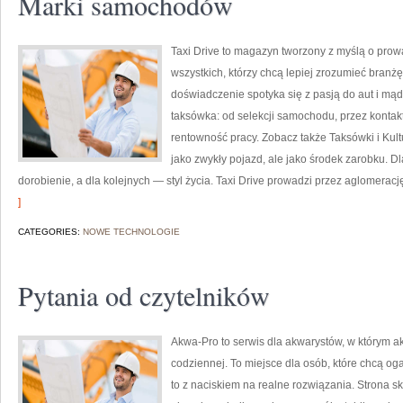
Marki samochodów
Taxi Drive to magazyn tworzony z myślą o pro
wszystkich, którzy chcą lepiej zrozumieć branżę
doświadczenie spotyka się z pasją do aut i mą
taksówka: od selekcji samochodu, przez kontak
rentowność pracy. Zobacz także Taksówki i Kultu
jako zwykły pojazd, ale jako środek zarobku. D
dorobienie, a dla kolejnych — styl życia. Taxi Drive prowadzi przez aglomerację
]
CATEGORIES:
NOWE TECHNOLOGIE
Pytania od czytelników
Akwa-Pro to serwis dla akwarystów, w którym a
codziennej. To miejsce dla osób, które chcą og
to z naciskiem na realne rozwiązania. Strona s