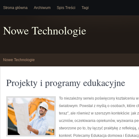
Strona główna
Archiwum
Spis Treści
Tagi
Nowe Technologie
Nowe Technologie
Projekty i programy edukacyjne
To niezależny serwis poświęcony kształceniu w
światowym. Powstał z myślą o osobach, które chc
teraz”, ale również w szerszym kontekście: jak 
uczniów, oczekiwania opiekunów, wyzwania peda
stworzone po to, by łączyć praktykę z refleksją,
konkret. Polecamy Edukacja domowa i Edukacja