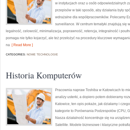
w instytucjach oraz u osób odpowiedzialnych za
przepisów w taki sposób, aby działania były sp
wdrażalne dla współpracowników. Polecamy Edu
surveillance. W centrum tematyki znajdują się
legalność, celowość, minimalizacja, poprawność, retencja, integralność i poufno
pomaga nie tylko kojarzyć, ale też przełożyć na procedury kluczowe wymagania
na
[ Read More ]
CATEGORIES:
NOWE TECHNOLOGIE
Historia Komputerów
Pracownia napraw Toshiba w Katowicach to mi
analizy usterki, a dopiero potem dobieramy rozw
Katowice, ten opis pokaże, jak działamy i cze
kategorie to Porównania Podzespołów (CPU, GP
Nasza działalność koncentruje się na urządzen
Satellite. Modele biznesowe i klasyczne potrafi