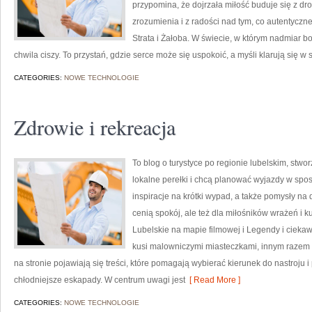
przypomina, że dojrzała miłość buduje się z dro
zrozumienia i z radości nad tym, co autentyczn
Strata i Żałoba. W świecie, w którym nadmiar b
chwila ciszy. To przystań, gdzie serce może się uspokoić, a myśli klarują się 
CATEGORIES:
NOWE TECHNOLOGIE
Zdrowie i rekreacja
To blog o turystyce po regionie lubelskim, stwo
lokalne perełki i chcą planować wyjazdy w spos
inspiracje na krótki wypad, a także pomysły na 
cenią spokój, ale też dla miłośników wrażeń i k
Lubelskie na mapie filmowej i Legendy i ciekaw
kusi malowniczymi miasteczkami, innym razem 
na stronie pojawiają się treści, które pomagają wybierać kierunek do nastroju 
chłodniejsze eskapady. W centrum uwagi jest
[ Read More ]
CATEGORIES:
NOWE TECHNOLOGIE