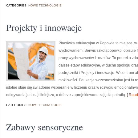
CATEGORIES:
NOWE TECHNOLOGIE
Projekty i innowacje
Placówka edukacyjna w Popowie to miejsce, w 
wychowaniem. Serwis szkolapopow.pl opisuje f
pracy wychowawców i uczniów. To portret o zd
dalsze etapy edukacyjne, w duchu spokoju oraz 
podręczniki i Projekty i innowacje. W centrum a
możliwości. Edukacja wczesnoszkolna jest tu ro
istotne staje się świadome wspieranie w liczeniu oraz w rozwoju emocjonalnym
odkrywania jest najsilniejsza, a dobrze zaprojektowane zajęcia potrafią
[ Read
CATEGORIES:
NOWE TECHNOLOGIE
Zabawy sensoryczne