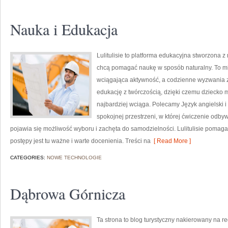
Nauka i Edukacja
Lulitulisie to platforma edukacyjna stworzona z
chcą pomagać naukę w sposób naturalny. To m
wciągająca aktywność, a codzienne wyzwania za
edukację z twórczością, dzięki czemu dziecko m
najbardziej wciąga. Polecamy Język angielski i
spokojnej przestrzeni, w której ćwiczenie odby
pojawia się możliwość wyboru i zachęta do samodzielności. Lulitulisie poma
postępy jest tu ważne i warte docenienia. Treści na
[ Read More ]
CATEGORIES:
NOWE TECHNOLOGIE
Dąbrowa Górnicza
Ta strona to blog turystyczny nakierowany na re