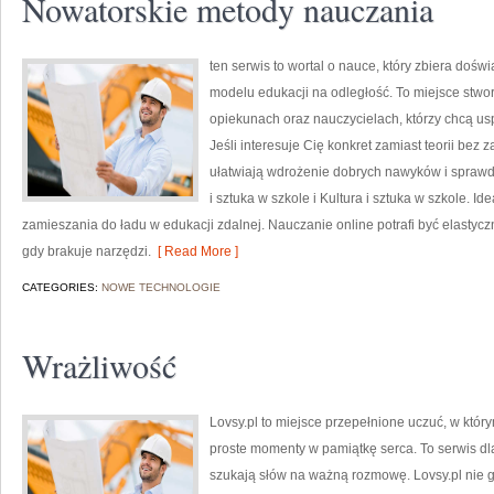
Nowatorskie metody nauczania
ten serwis to wortal o nauce, który zbiera doś
modelu edukacji na odległość. To miejsce stwor
opiekunach oraz nauczycielach, którzy chcą us
Jeśli interesuje Cię konkret zamiast teorii bez
ułatwiają wdrożenie dobrych nawyków i sprawd
i sztuka w szkole i Kultura i sztuka w szkole. Id
zamieszania do ładu w edukacji zdalnej. Nauczanie online potrafi być elastycz
gdy brakuje narzędzi.
[ Read More ]
CATEGORIES:
NOWE TECHNOLOGIE
Wrażliwość
Lovsy.pl to miejsce przepełnione uczuć, w który
proste momenty w pamiątkę serca. To serwis dla 
szukają słów na ważną rozmowę. Lovsy.pl nie g