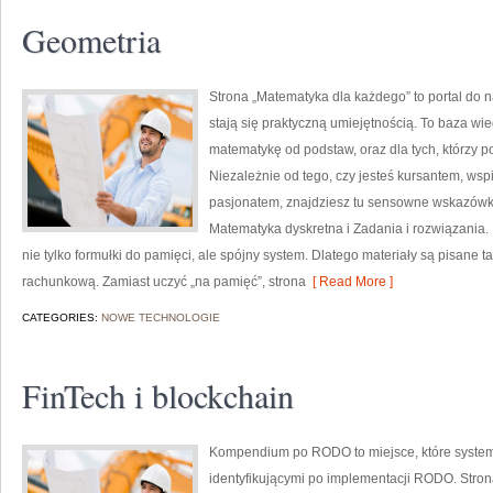
Geometria
Strona „Matematyka dla każdego” to portal do na
stają się praktyczną umiejętnością. To baza wi
matematykę od podstaw, oraz dla tych, którzy p
Niezależnie od tego, czy jesteś kursantem, ws
pasjonatem, znajdziesz tu sensowne wskazówki
Matematyka dyskretna i Zadania i rozwiązania. 
nie tylko formułki do pamięci, ale spójny system. Dlatego materiały są pisane t
rachunkową. Zamiast uczyć „na pamięć”, strona
[ Read More ]
CATEGORIES:
NOWE TECHNOLOGIE
FinTech i blockchain
Kompendium po RODO to miejsce, które system
identyfikującymi po implementacji RODO. Strona