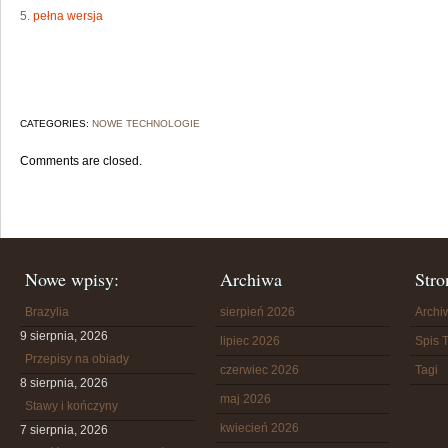
5.
pełna wersja
CATEGORIES:
NOWE TECHNOLOGIE
Comments are closed.
Nowe wpisy:
Archiwa
Stro
Brazylia
sierpień 2026
Arch
9 sierpnia, 2026
lipiec 2026
Spis T
Przepisy na obiady
czerwiec 2026
Tagi
8 sierpnia, 2026
maj 2026
Stawy i kończyny
kwiecień 2026
7 sierpnia, 2026