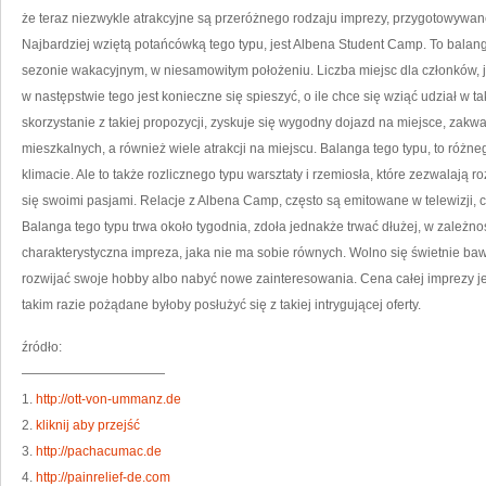
SO
że teraz niezwykle atrakcyjne są przeróżnego rodzaju imprezy, przygotowywan
O
Najbardziej wziętą potańcówką tego typu, jest Albena Student Camp. To balang
sezonie wakacyjnym, w niesamowitym położeniu. Liczba miejsc dla członków, 
w następstwie tego jest konieczne się spieszyć, o ile chce się wziąć udział w t
skorzystanie z takiej propozycji, zyskuje się wygodny dojazd na miejsce, z
mieszkalnych, a również wiele atrakcji na miejscu. Balanga tego typu, to różn
klimacie. Ale to także rozlicznego typu warsztaty i rzemiosła, które zezwalają
się swoimi pasjami. Relacje z Albena Camp, często są emitowane w telewizji, c
Balanga tego typu trwa około tygodnia, zdoła jednakże trwać dłużej, w zależno
charakterystyczna impreza, jaka nie ma sobie równych. Wolno się świetnie ba
rozwijać swoje hobby albo nabyć nowe zainteresowania. Cena całej imprezy jes
takim razie pożądane byłoby posłużyć się z takiej intrygującej oferty.
źródło:
———————————
1.
http://ott-von-ummanz.de
2.
kliknij aby przejść
3.
http://pachacumac.de
4.
http://painrelief-de.com