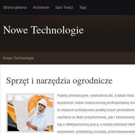
Strona główna
Archiwum
Spis Treści
Tagi
Nowe Technologie
Nowe Technologie
Sprzęt i narzędzia ogrodnicze
Palety produkcyjne, wielodoniczki, a także folia
wyobrazić sobie nowoczesną profesjonalną ho
to miejsce poświęcone praktycznym produktom 
zarówno w skali przydomowej, jak i zawodowej. 
się z efektywnością pracy, a każdy element ofe
wysiewem, produkcją rozsady, przechowywanie