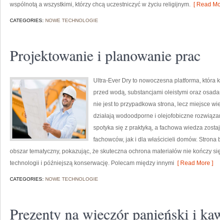
wspólnotą a wszystkimi, którzy chcą uczestniczyć w życiu religijnym.
[ Read Mo
CATEGORIES:
NOWE TECHNOLOGIE
Projektowanie i planowanie prac
Ultra-Ever Dry to nowoczesna platforma, która 
przed wodą, substancjami oleistymi oraz osada
nie jest to przypadkowa strona, lecz miejsce wie
działają wodoodporne i olejofobiczne rozwiązan
spotyka się z praktyką, a fachowa wiedza zost
fachowców, jak i dla właścicieli domów. Strona
obszar tematyczny, pokazując, że skuteczna ochrona materiałów nie kończy si
technologii i późniejszą konserwację. Polecam między innymi
[ Read More ]
CATEGORIES:
NOWE TECHNOLOGIE
Prezenty na wieczór panieński i ka