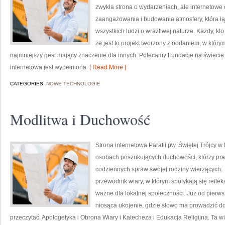
zwykła strona o wydarzeniach, ale internetowe
zaangażowania i budowania atmosfery, która 
wszystkich ludzi o wrażliwej naturze. Każdy, kto
że jest to projekt tworzony z oddaniem, w którym
najmniejszy gest mający znaczenie dla innych. Polecamy Fundacje na świecie i
internetowa jest wypełniona
[ Read More ]
CATEGORIES:
NOWE TECHNOLOGIE
Modlitwa i Duchowość
Strona internetowa Parafii pw. Świętej Trójcy w
osobach poszukujących duchowości, którzy prag
codziennych spraw swojej rodziny wierzących. To
przewodnik wiary, w którym spotykają się refleks
ważne dla lokalnej społeczności. Już od pierws
niosąca ukojenie, gdzie słowo ma prowadzić d
przeczytać: Apologetyka i Obrona Wiary i Katecheza i Edukacja Religijna. Ta 