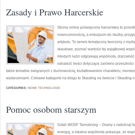
Zasady i Prawo Harcerskie
Strona online poświęcona harcerstwu to przestr
nowoczesnością, a entuzjazm do służby, przyg
artykułu. To serwis tematyczny tworzony z myśl
skautowe, poznać wartości tej wyjątkowej wspól
młodych ludzi odgrywają wspólnota, dojrzałość
odnaleźć treści dotyczące zarówno przeszłości 
także tematów związanych z duchowością, kształtowaniem charakteru, mundu
wydarzeniami. Ciekawe kategorie na blogu to Skauting na świecie i Skauting n
CATEGORIES:
NOWE TECHNOLOGIE
Pomoc osobom starszym
Sztab WOŚP Tarnobrzeg – Gramy z radością! to 
energią, a lokalna wspólnota pokazuje, że wspó