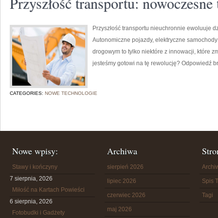
Przyszłość transportu: nowoczesne 
Przyszłość transportu nieuchronnie ewoluuje 
Autonomiczne pojazdy, elektryczne samochody 
drogowym to tylko niektóre z innowacji, które z
jesteśmy gotowi na tę rewolucję? Odpowiedź br
CATEGORIES:
NOWE TECHNOLOGIE
Nowe wpisy:
Archiwa
Stro
Stawy i kończyny
sierpień 2026
Arch
7 sierpnia, 2026
lipiec 2026
Spis T
Miłość na Kartach Powieści
czerwiec 2026
Tagi
6 sierpnia, 2026
maj 2026
Fotobudki i Gadżety