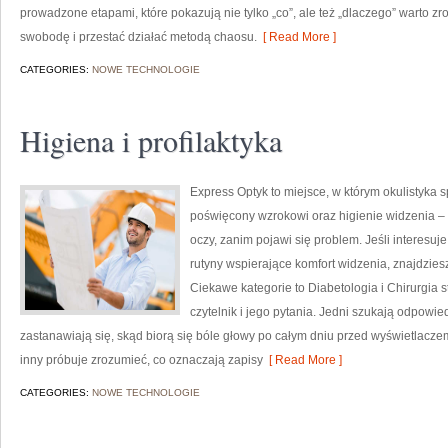
prowadzone etapami, które pokazują nie tylko „co”, ale też „dlaczego” warto zr
swobodę i przestać działać metodą chaosu.
[ Read More ]
CATEGORIES:
NOWE TECHNOLOGIE
Higiena i profilaktyka
Express Optyk to miejsce, w którym okulistyka s
poświęcony wzrokowi oraz higienie widzenia – 
oczy, zanim pojawi się problem. Jeśli interesuje
rutyny wspierające komfort widzenia, znajdzies
Ciekawe kategorie to Diabetologia i Chirurgia s
czytelnik i jego pytania. Jedni szukają odpowie
zastanawiają się, skąd biorą się bóle głowy po całym dniu przed wyświetlaczem
inny próbuje zrozumieć, co oznaczają zapisy
[ Read More ]
CATEGORIES:
NOWE TECHNOLOGIE