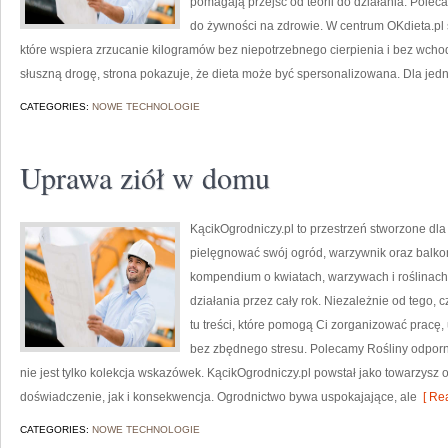
pomagają przejść od teorii do działania. Polec
do żywności na zdrowie. W centrum OKdieta.pl 
które wspiera zrzucanie kilogramów bez niepotrzebnego cierpienia i bez wcho
słuszną drogę, strona pokazuje, że dieta może być spersonalizowana. Dla jed
CATEGORIES:
NOWE TECHNOLOGIE
Uprawa ziół w domu
KącikOgrodniczy.pl to przestrzeń stworzone dla p
pielęgnować swój ogród, warzywnik oraz balkon
kompendium o kwiatach, warzywach i roślinach
działania przez cały rok. Niezależnie od tego, 
tu treści, które pomogą Ci zorganizować pracę,
bez zbędnego stresu. Polecamy Rośliny odpornie
nie jest tylko kolekcja wskazówek. KącikOgrodniczy.pl powstał jako towarzysz 
doświadczenie, jak i konsekwencja. Ogrodnictwo bywa uspokajające, ale
[ Rea
CATEGORIES:
NOWE TECHNOLOGIE