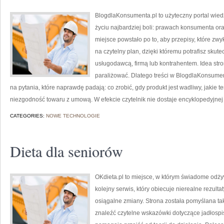
BlogdlaKonsumenta.pl to użyteczny portal wiedz
życiu najbardziej boli: prawach konsumenta or
miejsce powstało po to, aby przepisy, które zw
na czytelny plan, dzięki któremu potrafisz sku
usługodawcą, firmą lub kontrahentem. Idea stron
paraliżować. Dlatego treści w BlogdlaKonsument
na pytania, które naprawdę padają: co zrobić, gdy produkt jest wadliwy, jakie t
niezgodność towaru z umową. W efekcie czytelnik nie dostaje encyklopedyjnej
CATEGORIES:
NOWE TECHNOLOGIE
Dieta dla seniorów
OKdieta.pl to miejsce, w którym świadome odżyw
kolejny serwis, który obiecuje nierealne rezulta
osiągalne zmiany. Strona została pomyślana tak
znaleźć czytelne wskazówki dotyczące jadłospisu