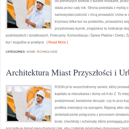
od pierwszych kroków z kurami nioskami, przez
stada przez cały rok. Strona powstała z myślą o
samowystarczalność i chcą prowadzić chów w s
trzymasz kilka kur na podwórku, prowadzisz wi
przydomowy kurnik, znajdziesz tu instrukcje d
podmiejskich i działkowych. Polecamy: Komunikacja i Śpiew Ptaków i Dieta i 
kur i kogutów w praktyce.
[ Read More ]
CATEGORIES:
NOWE TECHNOLOGIE
Architektura Miast Przyszłości i Ur
RSGN.pl to wszechstronny serwis, który prowad
kapitału w mieszkania i domy od A do Z. To mie
podejmować świadome decyzje: czy to przy kup
portfela inwestycji na wynajem, flipping albo s
doświadczenie połączona z procesem działania
kroki, checklisty i schematy, które pomagają pr
porządkuje temat nieruchomości tak, aby czytelnik mógł łatwo dopasować treści 