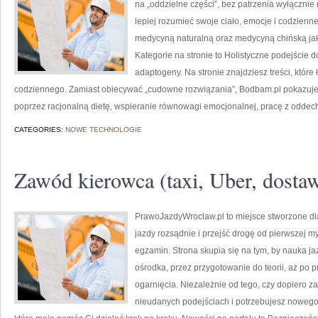
na „oddzielne części”, bez patrzenia wyłącznie
lepiej rozumieć swoje ciało, emocje i codzienne 
medycyną naturalną oraz medycyną chińską ja
Kategorie na stronie to Holistyczne podejście d
adaptogeny. Na stronie znajdziesz treści, które
codziennego. Zamiast obiecywać „cudowne rozwiązania”, Bodbam.pl pokazuje,
poprzez racjonalną dietę, wspieranie równowagi emocjonalnej, pracę z odde
CATEGORIES:
NOWE TECHNOLOGIE
Zawód kierowca (taxi, Uber, dosta
PrawoJazdyWroclaw.pl to miejsce stworzone dl
jazdy rozsądnie i przejść drogę od pierwszej m
egzamin. Strona skupia się na tym, by nauka ja
ośrodka, przez przygotowanie do teorii, aż po p
ogarnięcia. Niezależnie od tego, czy dopiero za
nieudanych podejściach i potrzebujesz nowego 