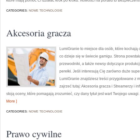
które mają pomóc Ci działać krok po kroku. Nowości na portalu to Bezpieczeń
CATEGORIES:
NOWE TECHNOLOGIE
Akcesoria gracza
LumiGranie to miejsce dla osób, które kochają 
co dzieje się w świecie gamigu. Strona powstał
przewodniki, a także newsy dotyczące produkcji
perełki. Jeśli interesują Cię zarówno duże super
LumiGranie znajdziesz treści przygotowane z my
zajrzeć tutaj: Akcesoria gracza i Streamerzy i 
stoją oceny, które pomagają zrozumieć, czy dany tytuł jest wart Twojego uwagi
More ]
CATEGORIES:
NOWE TECHNOLOGIE
Prawo cywilne