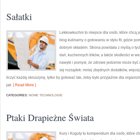
Sałatki
Lekkowkuchni to miejsce dla osób, które chcą je
blog kulinarny o gotowaniu w stylu fit, gdzie 
dobrym składem. Strona powstała z myślą o tych
dań, kuchennych trików, a także słodkości w we
nawyki i pomysł, że zdrowe jedzenie może być
się rozsądek: mniej zbędnych dodatków, więcej 
liczyć każdą okruszynę, tylko by gotować tak, żeby było przyjaźnie dla organi
jak
[ Read More ]
CATEGORIES:
NOWE TECHNOLOGIE
Ptaki Drapieżne Świata
Kury i Koguty to kompendium dla osób, które c