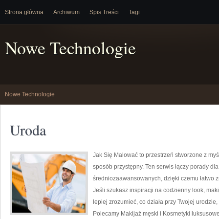
Strona główna
Archiwum
Spis Treści
Tagi
Nowe Technologie
Nowe Technologie
Uroda
Jak Się Malować to przestrzeń stworzone z myś
sposób przystępny. Ten serwis łączy porady dla
średniozaawansowanych, dzięki czemu łatwo z
Jeśli szukasz inspiracji na codzienny look, mak
lepiej zrozumieć, co działa przy Twojej urodzie,
Polecamy Makijaż męski i Kosmetyki luksusowe