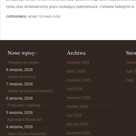
rynku oraz doświadczony gracz szukający optymalizacji. Ciekawe kategorie to
CATEGORIES:
NOWE TECHNOLOGIE
Nowe wpisy:
Archiwa
Stro
Przepisy na obiady
sierpień 2026
Arch
8 sierpnia, 2026
lipiec 2026
Spis T
Stawy i kończyny
czerwiec 2026
Tagi
7 sierpnia, 2026
maj 2026
Miłość na Kartach Powieści
kwiecień 2026
6 sierpnia, 2026
Fotobudki i Gadżety
marzec 2026
5 sierpnia, 2026
luty 2026
Kalendarz Wydarzeń
styczeń 2026
4 sierpnia, 2026
grudzień 2025
Atlas (Afryka Północna)