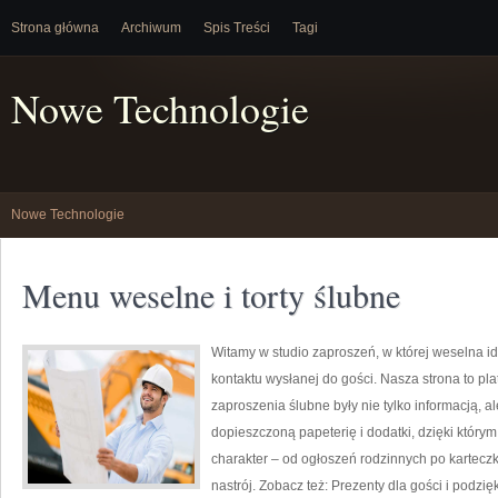
Strona główna
Archiwum
Spis Treści
Tagi
Nowe Technologie
Nowe Technologie
Menu weselne i torty ślubne
Witamy w studio zaproszeń, w której weselna i
kontaktu wysłanej do gości. Nasza strona to pla
zaproszenia ślubne były nie tylko informacją, a
dopieszczoną papeterię i dodatki, dzięki który
charakter – od ogłoszeń rodzinnych po karteczk
nastrój. Zobacz też: Prezenty dla gości i podzi