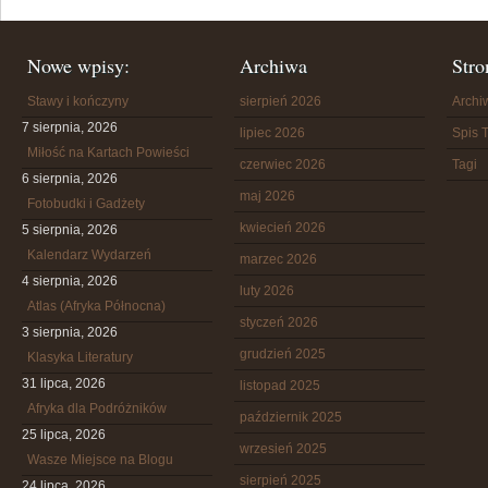
Nowe wpisy:
Archiwa
Stro
Stawy i kończyny
sierpień 2026
Arch
7 sierpnia, 2026
lipiec 2026
Spis T
Miłość na Kartach Powieści
czerwiec 2026
Tagi
6 sierpnia, 2026
maj 2026
Fotobudki i Gadżety
kwiecień 2026
5 sierpnia, 2026
Kalendarz Wydarzeń
marzec 2026
4 sierpnia, 2026
luty 2026
Atlas (Afryka Północna)
styczeń 2026
3 sierpnia, 2026
grudzień 2025
Klasyka Literatury
31 lipca, 2026
listopad 2025
Afryka dla Podróżników
październik 2025
25 lipca, 2026
wrzesień 2025
Wasze Miejsce na Blogu
sierpień 2025
24 lipca, 2026