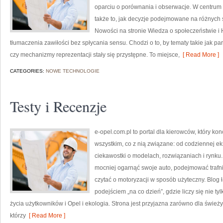
oparciu o porównania i obserwacje. W centrum 
także to, jak decyzje podejmowane na różnych 
Nowości na stronie Wiedza o społeczeństwie i H
tłumaczenia zawiłości bez spłycania sensu. Chodzi o to, by tematy takie jak p
czy mechanizmy reprezentacji stały się przystępne. To miejsce,
[ Read More ]
CATEGORIES:
NOWE TECHNOLOGIE
Testy i Recenzje
e-opel.com.pl to portal dla kierowców, który kon
wszystkim, co z nią związane: od codziennej ek
ciekawostki o modelach, rozwiązaniach i rynku.
mocniej ogarnąć swoje auto, podejmować trafn
czytać o motoryzacji w sposób użyteczny. Blo
podejściem „na co dzień”, gdzie liczy się nie tyl
życia użytkowników i Opel i ekologia. Strona jest przyjazna zarówno dla świeżych
którzy
[ Read More ]