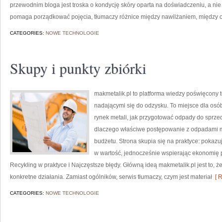
przewodnim bloga jest troska o kondycję skóry oparta na doświadczeniu, a nie 
pomaga porządkować pojęcia, tłumaczy różnice między nawilżaniem, między o
CATEGORIES:
NOWE TECHNOLOGIE
Skupy i punkty zbiórki
makmetalik.pl to platforma wiedzy poświęcony
nadającymi się do odzysku. To miejsce dla osób i
rynek metali, jak przygotować odpady do sprze
dlaczego właściwe postępowanie z odpadami ma
budżetu. Strona skupia się na praktyce: pokazu
w wartość, jednocześnie wspierając ekonomię 
Recykling w praktyce i Najczęstsze błędy. Główną ideą makmetalik.pl jest to, że 
konkretne działania. Zamiast ogólników, serwis tłumaczy, czym jest materiał
[ R
CATEGORIES:
NOWE TECHNOLOGIE