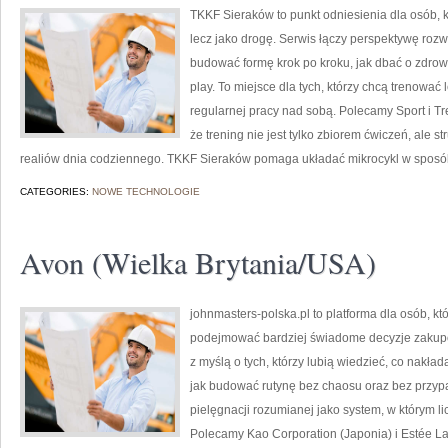
TKKF Sieraków to punkt odniesienia dla osób, kt
lecz jako drogę. Serwis łączy perspektywę roz
budować formę krok po kroku, jak dbać o zdrowi
play. To miejsce dla tych, którzy chcą trenować 
regularnej pracy nad sobą. Polecamy Sport i Tr
że trening nie jest tylko zbiorem ćwiczeń, ale 
realiów dnia codziennego. TKKF Sieraków pomaga układać mikrocykl w sposób
CATEGORIES:
NOWE TECHNOLOGIE
Avon (Wielka Brytania/USA)
johnmasters-polska.pl to platforma dla osób, kt
podejmować bardziej świadome decyzje zakupo
z myślą o tych, którzy lubią wiedzieć, co nakład
jak budować rutynę bez chaosu oraz bez przyp
pielęgnacji rozumianej jako system, w którym li
Polecamy Kao Corporation (Japonia) i Estée