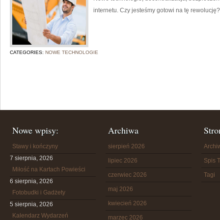
internetu. Czy jesteśmy gotowi na tę rewoluc
CATEGORIES:
NOWE TECHNOLOGIE
Nowe wpisy:
Archiwa
Stro
Stawy i kończyny
sierpień 2026
Arch
7 sierpnia, 2026
lipiec 2026
Spis T
Miłość na Kartach Powieści
czerwiec 2026
Tagi
6 sierpnia, 2026
maj 2026
Fotobudki i Gadżety
kwiecień 2026
5 sierpnia, 2026
Kalendarz Wydarzeń
marzec 2026