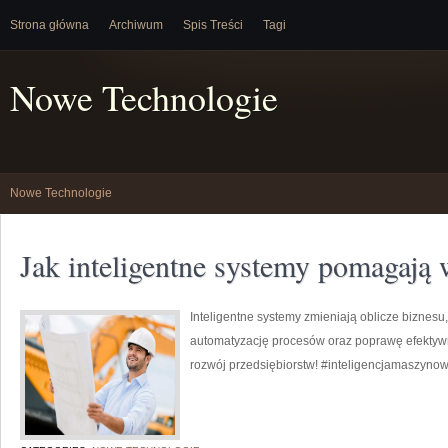
Strona główna
Archiwum
Spis Treści
Tagi
Nowe Technologie
Nowe Technologie
Jak inteligentne systemy pomagają 
Inteligentne systemy zmieniają oblicze biznesu
automatyzację procesów oraz poprawę efektywn
rozwój przedsiębiorstw! #inteligencjamaszyno