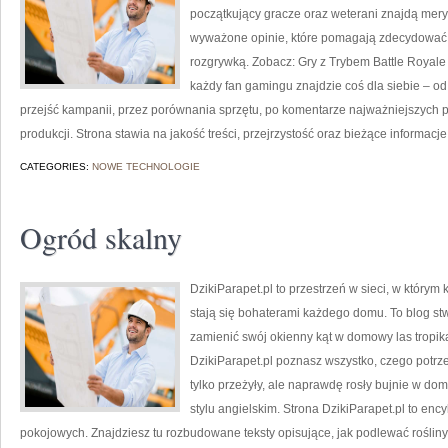
początkujący gracze oraz weterani znajdą mery
wyważone opinie, które pomagają zdecydować, 
rozgrywką. Zobacz: Gry z Trybem Battle Royale 
każdy fan gamingu znajdzie coś dla siebie – od
przejść kampanii, przez porównania sprzętu, po komentarze najważniejszych
produkcji. Strona stawia na jakość treści, przejrzystość oraz bieżące informacje
CATEGORIES:
NOWE TECHNOLOGIE
Ogród skalny
DzikiParapet.pl to przestrzeń w sieci, w który
stają się bohaterami każdego domu. To blog stw
zamienić swój okienny kąt w domowy las tropikal
DzikiParapet.pl poznasz wszystko, czego potrze
tylko przeżyły, ale naprawdę rosły bujnie w d
stylu angielskim. Strona DzikiParapet.pl to en
pokojowych. Znajdziesz tu rozbudowane teksty opisujące, jak podlewać rośliny