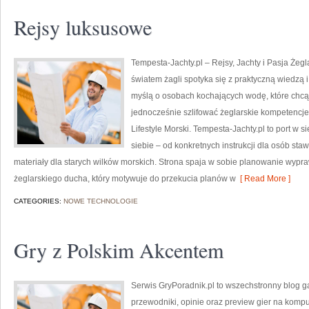
Rejsy luksusowe
Tempesta-Jachty.pl – Rejsy, Jachty i Pasja Żegl
światem żagli spotyka się z praktyczną wiedzą 
myślą o osobach kochających wodę, które chcą
jednocześnie szlifować żeglarskie kompetencje
Lifestyle Morski. Tempesta-Jachty.pl to port w si
siebie – od konkretnych instrukcji dla osób sta
materiały dla starych wilków morskich. Strona spaja w sobie planowanie wypra
żeglarskiego ducha, który motywuje do przekucia planów w
[ Read More ]
CATEGORIES:
NOWE TECHNOLOGIE
Gry z Polskim Akcentem
Serwis GryPoradnik.pl to wszechstronny blog g
przewodniki, opinie oraz preview gier na komput