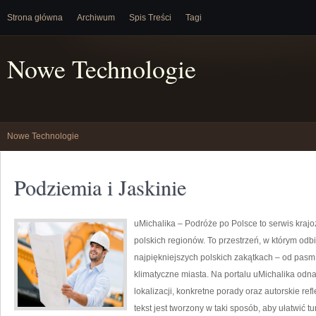
Strona główna
Archiwum
Spis Treści
Tagi
Nowe Technologie
Nowe Technologie
Podziemia i Jaskinie
uMichalika – Podróże po Polsce to serwis krajo
polskich regionów. To przestrzeń, w którym od
najpiękniejszych polskich zakątkach – od pasm 
klimatyczne miasta. Na portalu uMichalika odn
lokalizacji, konkretne porady oraz autorskie re
tekst jest tworzony w taki sposób, aby ułatwić