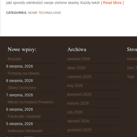
jaki sposób odmłodzić swoje zielone skarby. Każdy tekst
[ Read More ]
CATEGORIES:
NOWE TECHNOLOGIE
Nowe wpisy:
Archiwa
Stro
Brazylia
sierpień 2026
Arch
9 sierpnia, 2026
lipiec 2026
Spis T
Przepisy na obiady
czerwiec 2026
Tagi
8 sierpnia, 2026
maj 2026
Stawy i kończyny
kwiecień 2026
7 sierpnia, 2026
Miłość na Kartach Powieści
marzec 2026
6 sierpnia, 2026
luty 2026
Fotobudki i Gadżety
styczeń 2026
5 sierpnia, 2026
grudzień 2025
Kalendarz Wydarzeń