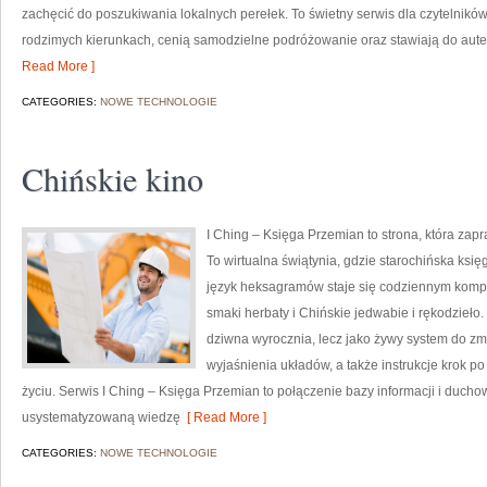
zachęcić do poszukiwania lokalnych perełek. To świetny serwis dla czytelników
rodzimych kierunkach, cenią samodzielne podróżowanie oraz stawiają do auten
Read More ]
CATEGORIES:
NOWE TECHNOLOGIE
Chińskie kino
I Ching – Księga Przemian to strona, która zap
To wirtualna świątynia, gdzie starochińska księ
język heksagramów staje się codziennym kom
smaki herbaty i Chińskie jedwabie i rękodzieło. 
dziwna wyrocznia, lecz jako żywy system do z
wyjaśnienia układów, a także instrukcje krok p
życiu. Serwis I Ching – Księga Przemian to połączenie bazy informacji i duch
usystematyzowaną wiedzę
[ Read More ]
CATEGORIES:
NOWE TECHNOLOGIE