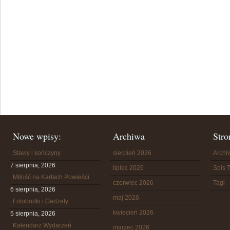
Nowe wpisy:
Archiwa
Stro
Stawy i kończyny
sierpień 2026
Arch
7 sierpnia, 2026
lipiec 2026
Spis T
Miłość na Kartach Powieści
czerwiec 2026
Tagi
6 sierpnia, 2026
maj 2026
Fotobudki i Gadżety
kwiecień 2026
5 sierpnia, 2026
Kalendarz Wydarzeń
marzec 2026