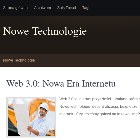
Strona główna
Archiwum
Spis Treści
Tagi
Nowe Technologie
Nowe Technologie
Web 3.0: Nowa Era Internetu
Web 3.0 to Internet przyszłości – zmiana, która
Nowe technologie, decentralizacja, bezpieczeń
internetu. Czy jesteśmy gotowi na tę rewoluc