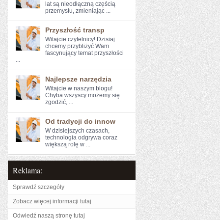
‌lat są nieodłączną⁣ częścią
przemysłu, ‌zmieniając ...
Przyszłość transp
Witajcie ⁣czytelnicy! Dzisiaj
chcemy przybliżyć ‍Wam
fascynujący temat przyszłości
...
Najlepsze narzędzia
Witajcie w ⁢naszym blogu!‌
Chyba wszyscy możemy się⁤
zgodzić, ...
Od tradycji do innow
W dzisiejszych czasach,
technologia odgrywa coraz
większą⁤ rolę ‍w ...
Reklama:
Sprawdź szczegóły
Zobacz więcej informacji tutaj
Odwiedź naszą stronę tutaj