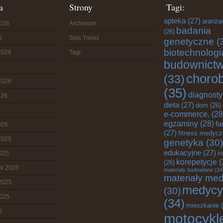
a
Strony
Tagi:
apteka
(27)
aranża
2026
Archiwum
badania
(26)
6
Spis Treści
genetyczne
(
biotechnologi
2026
Tagi
budownict
choro
(33)
2026
(35)
diagnost
026
dieta
(27)
dom
(26)
e-commerce.
(28
egzaminy
(28)
fa
026
(27)
fitness medyc
2025
genetyka
(30)
edukacyjne
(27)
i
2025
korepetycje
(
(26)
ik 2025
materiały budowlane
(24
materiały me
2025
medycy
(30)
2025
(34)
mieszkanie
(
5
motocykl