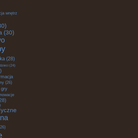
cja wnętrz
30)
a
(30)
wo
by
yka
(28)
dzieci
(24)
)
rmacja
zny
(26)
gry
nnowacje
28)
)
dyczne
na
26)
e