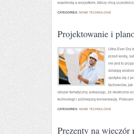
wspólnotą a wszystkimi, którzy chcą uczestniczy
CATEGORIES:
NOWE TECHNOLOGIE
Projektowanie i plan
Ultra-Ever Dry 
przed wodą, sub
nie jest to przy
działają wodood
spotyka się z p
fachowców, jak 
obszar tematyczny, pokazując, że skuteczna o
technologii i późniejszą konserwację. Polecam
CATEGORIES:
NOWE TECHNOLOGIE
Prezenty na wieczór 