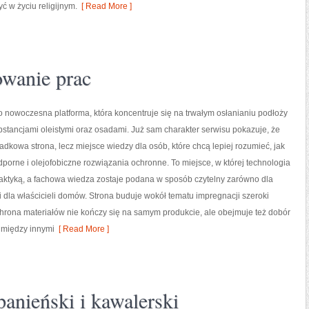
ć w życiu religijnym.
[ Read More ]
owanie prac
to nowoczesna platforma, która koncentruje się na trwałym osłanianiu podłoży
stancjami oleistymi oraz osadami. Już sam charakter serwisu pokazuje, że
padkowa strona, lecz miejsce wiedzy dla osób, które chcą lepiej rozumieć, jak
porne i olejofobiczne rozwiązania ochronne. To miejsce, w której technologia
raktyką, a fachowa wiedza zostaje podana w sposób czytelny zarówno dla
i dla właścicieli domów. Strona buduje wokół tematu impregnacji szeroki
chrona materiałów nie kończy się na samym produkcie, ale obejmuje też dobór
 między innymi
[ Read More ]
panieński i kawalerski