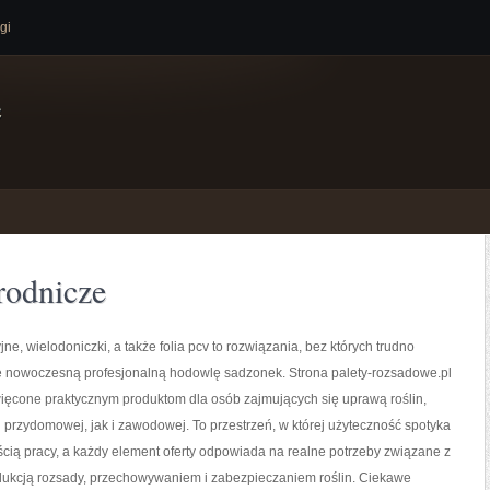
gi
e
rodnicze
ne, wielodoniczki, a także folia pcv to rozwiązania, bez których trudno
e nowoczesną profesjonalną hodowlę sadzonek. Strona palety-rozsadowe.pl
więcone praktycznym produktom dla osób zajmujących się uprawą roślin,
 przydomowej, jak i zawodowej. To przestrzeń, w której użyteczność spotyka
ścią pracy, a każdy element oferty odpowiada na realne potrzeby związane z
ukcją rozsady, przechowywaniem i zabezpieczaniem roślin. Ciekawe