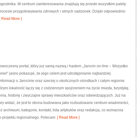
 ogrodnika. W centrum zainteresowania znajdują się przede wszystkim palety
procesie przygotowywania zdrowych i silnych sadzonek. Dzięki odpowiednio
 Read More ]
 nowoczesny portal, który już samą nazwą i hasłem „Jarocin on-line – Wszystko
ionie!” jasno pokazuje, że jego celem jest udostępnianie najbardziej
informacji o Jarocinie oraz szerzej o okolicznych ośrodkach i całym regionie.
tórym lokalność łączy się z codziennym spojrzeniem na życie miasta, turystykę,
enia, historię i zwyczajne sprawy mieszkańców oraz odwiedzających. Już na
ury widać, że jest to strona budowana jako rozbudowane centrum wiadomości,
ż archiwum, kategorie, kontakt, lista artykułów oraz redakcja, co wzmacnia
o projektu regionalnego. Polecam
[ Read More ]