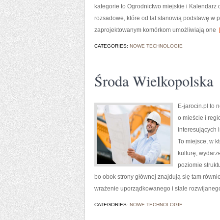
kategorie to Ogrodnictwo miejskie i Kalendarz
rozsadowe, które od lat stanowią podstawę w 
zaprojektowanym komórkom umożliwiają one
[
CATEGORIES:
NOWE TECHNOLOGIE
Środa Wielkopolska
E-jarocin.pl to
o mieście i reg
interesujących 
To miejsce, w k
kulturę, wydarz
poziomie strukt
bo obok strony głównej znajdują się tam równie
wrażenie uporządkowanego i stale rozwijaneg
CATEGORIES:
NOWE TECHNOLOGIE