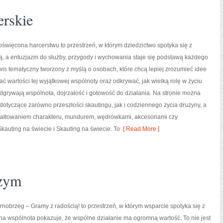
erskie
oświęcona harcerstwu to przestrzeń, w którym dziedzictwo spotyka się z
, a entuzjazm do służby, przygody i wychowania staje się podstawą każdego
rwis tematyczny tworzony z myślą o osobach, które chcą lepiej zrozumieć idee
ć wartości tej wyjątkowej wspólnoty oraz odkrywać, jak wielką rolę w życiu
dgrywają wspólnota, dojrzałość i gotowość do działania. Na stronie można
 dotyczące zarówno przeszłości skautingu, jak i codziennego życia drużyny, a
tałtowaniem charakteru, mundurem, wędrówkami, akcesoriami czy
kauting na świecie i Skauting na świecie. To
[ Read More ]
szym
obrzeg – Gramy z radością! to przestrzeń, w którym wsparcie spotyka się z
lna wspólnota pokazuje, że wspólne działanie ma ogromną wartość. To nie jest