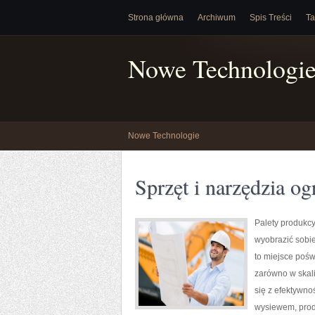
Strona główna
Archiwum
Spis Treści
Ta
Nowe Technologi
Nowe Technologie
Sprzęt i narzędzia og
Palety produkcyj
wyobrazić sobi
to miejsce poś
zarówno w skali
się z efektywno
wysiewem, prod