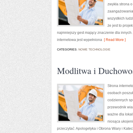
zwykła strona o
zaangażowania 
wszystkich ludzi
że jest to proje
najmniejszy gest mający znaczenie dla innych.
internetowa jest wypełniona
[ Read More ]
CATEGORIES:
NOWE TECHNOLOGIE
Modlitwa i Duchowo
Strona internet
osobach poszuku
codziennych spr
przewodnik wiary
ważne dla lokal
niosąca ukojen
przeczytać: Apologetyka i Obrona Wiary i Kate