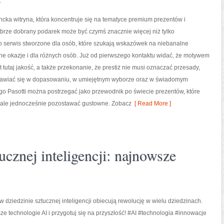
ancka witryna, która koncentruje się na tematyce premium prezentów i
brze dobrany podarek może być czymś znacznie więcej niż tylko
o serwis stworzone dla osób, które szukają wskazówek na niebanalne
ne okazje i dla różnych osób. Już od pierwszego kontaktu widać, że motywem
 tutaj jakość, a także przekonanie, że prestiż nie musi oznaczać przesady,
jawiać się w dopasowaniu, w umiejętnym wyborze oraz w świadomym
go Pasotti można postrzegać jako przewodnik po świecie prezentów, które
 ale jednocześnie pozostawać gustowne. Zobacz
[ Read More ]
ucznej inteligencji: najnowsze
 w dziedzinie sztucznej inteligencji obiecują rewolucję w wielu dziedzinach.
e technologie AI i przygotuj się na przyszłość! #AI #technologia #innowacje