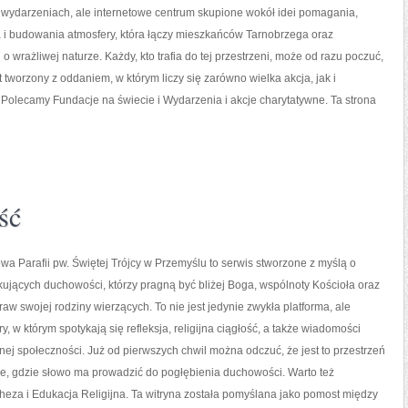
 wydarzeniach, ale internetowe centrum skupione wokół idei pomagania,
i budowania atmosfery, która łączy mieszkańców Tarnobrzega oraz
 o wrażliwej naturze. Każdy, kto trafia do tej przestrzeni, może od razu poczuć,
kt tworzony z oddaniem, w którym liczy się zarówno wielka akcja, jak i
 Polecamy Fundacje na świecie i Wydarzenia i akcje charytatywne. Ta strona
ść
owa Parafii pw. Świętej Trójcy w Przemyślu to serwis stworzone z myślą o
jących duchowości, którzy pragną być bliżej Boga, wspólnoty Kościoła oraz
aw swojej rodziny wierzących. To nie jest jedynie zwykła platforma, ale
, w którym spotykają się refleksja, religijna ciągłość, a także wiadomości
nej społeczności. Już od pierwszych chwil można odczuć, że jest to przestrzeń
ie, gdzie słowo ma prowadzić do pogłębienia duchowości. Warto też
cheza i Edukacja Religijna. Ta witryna została pomyślana jako pomost między