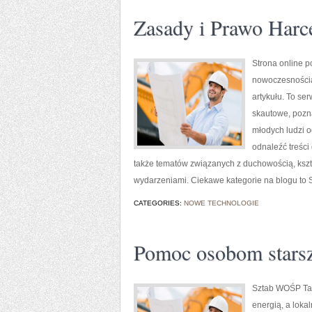
Zasady i Prawo Harc
Strona online p
nowoczesnością
artykułu. To se
skautowe, pozna
młodych ludzi o
odnaleźć treści
także tematów związanych z duchowością, ksz
wydarzeniami. Ciekawe kategorie na blogu to S
CATEGORIES:
NOWE TECHNOLOGIE
Pomoc osobom star
Sztab WOŚP Tarn
energią, a loka