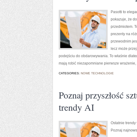
Pasotti to eleg
pokazuje, że do
przedmiotem. T
prezenty na róż
przewodnim jest
lecz może prze
podejściu do obdarowywania. To właśnie dlate
mają robić niezapomniane pierwsze wrażenie,
CATEGORIES:
NOWE TECHNOLOGIE
Poznaj przyszłość szt
trendy AI
Ostatnie trendy
Poznaj najnowsz