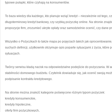
typowe pułapki, które czyhają na konsumentów.
To baza wiedzy dla każdego, kto planuje wziąć kredyt – niezależnie od tego, 
długoterminowy kredyt bankowy, czy szybką pożyczkę online. Na stronie znajdu
propozycje firm, zrozumieć ukryte opłaty oraz samodzielnie ocenić, czy dane p
Wszystko o Pożyczkach to także mapa po pojęciach takich jak oprocentowanie
suchych definicji, użytkownik otrzymuje opis poparte sytuacjami z życia, które p
sytuacjach.
Twórcy serwisu kładą nacisk na odpowiedzialne podejście do pożyczania. W ar
stabilności domowego budżetu. Czytelnik dowiaduje się, jak ocenić swoją możl
podpisanie kontraktu kredytowego.
Na stronie można znaleźć kategorie poświęcone różnym typom pożyczek:
kredyty konsumenckie,
kredyty hipoteczne,
oferty firm pożyczkowych,