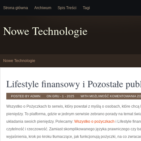
Strona główna
Archiwum
Spis Treści
Tagi
Nowe Technologie
Nowe Technologie
Lifestyle finansowy i Pozostałe pub
LI
POSTED BY ADMIN
ON GRU - 1 - 2025
WITH
MOŻLIWOŚĆ KOMENTOWANIA
Z
FI
I
Wszystko o Pożyczkach to serwis, który powstał z myślą o osobach, które chcą 
PO
PU
pieniędzy. To platforma, gdzie w jednym serwisie zebrano porady na temat ś
układania swoich pieniędzy. Polecamy:
Wszystko o pożyczkach
i Lifestyle fin
czytelność i rzeczowość. Zamiast skomplikowanego języka prawniczego czy b
wyjaśnienia, krok po kroku tłumaczące, jak funkcjonują pożyczki, na co zwra