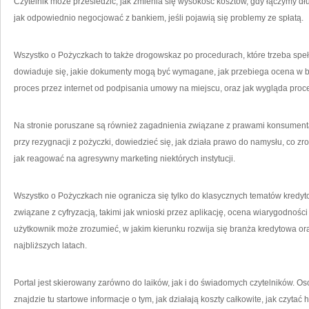
Czytelnik może prześledzić, jak zmienia się wysokość kosztów, gdy łączymy dług
jak odpowiednio negocjować z bankiem, jeśli pojawią się problemy ze spłatą.
Wszystko o Pożyczkach to także drogowskaz po procedurach, które trzeba speł
dowiaduje się, jakie dokumenty mogą być wymagane, jak przebiega ocena w ba
proces przez internet od podpisania umowy na miejscu, oraz jak wygląda proce
Na stronie poruszane są również zagadnienia związane z prawami konsument
przy rezygnacji z pożyczki, dowiedzieć się, jak działa prawo do namysłu, co 
jak reagować na agresywny marketing niektórych instytucji.
Wszystko o Pożyczkach nie ogranicza się tylko do klasycznych tematów kredyto
związane z cyfryzacją, takimi jak wnioski przez aplikację, ocena wiarygodności k
użytkownik może zrozumieć, w jakim kierunku rozwija się branża kredytowa o
najbliższych latach.
Portal jest skierowany zarówno do laików, jak i do świadomych czytelników. Oso
znajdzie tu startowe informacje o tym, jak działają koszty całkowite, jak czyt