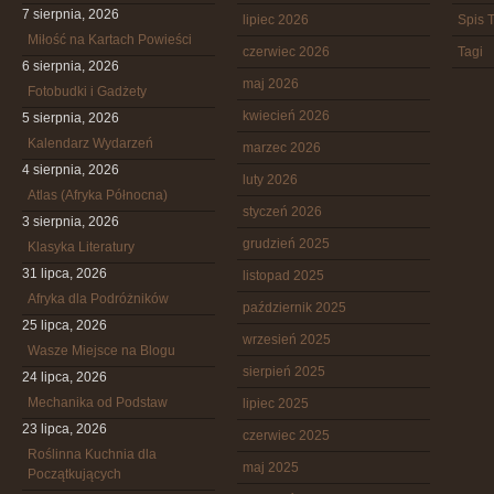
7 sierpnia, 2026
lipiec 2026
Spis T
Miłość na Kartach Powieści
czerwiec 2026
Tagi
6 sierpnia, 2026
maj 2026
Fotobudki i Gadżety
kwiecień 2026
5 sierpnia, 2026
Kalendarz Wydarzeń
marzec 2026
4 sierpnia, 2026
luty 2026
Atlas (Afryka Północna)
styczeń 2026
3 sierpnia, 2026
grudzień 2025
Klasyka Literatury
31 lipca, 2026
listopad 2025
Afryka dla Podróżników
październik 2025
25 lipca, 2026
wrzesień 2025
Wasze Miejsce na Blogu
sierpień 2025
24 lipca, 2026
Mechanika od Podstaw
lipiec 2025
23 lipca, 2026
czerwiec 2025
Roślinna Kuchnia dla
maj 2025
Początkujących