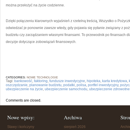
można przełożyć na życie codzienne.
Dzięki połączeniu klarownych wyjaśnień z rzetelną treścią, Wszystko o Pożycz
odwiedzać je ponownie zawsze wtedy, gdy pojawia się pytanie związany z 
budżetu czy zarządzaniem własnymi finansami. To przewodnik po finansach d
decyzje dotyczące zobowiązań finansowych.
CATEGORIES:
NOWE TECHNOLOGIE
Tagi:
bankowość
,
faktoring
,
fundusze inwestycyjne
,
hipoteka
,
karta kredytowa
,
oszczędzanie
,
planowanie budżetu
,
podatki
,
polisa
,
portfel inwestycyjny
,
pożyc
ubezpieczenie na życie
,
ubezpieczenie samochodu
,
ubezpieczenie zdrowotne
Comments are closed.
Nowe wpisy:
Archiwa
Stro
Stawy i kończyny
sierpień 2026
Arch