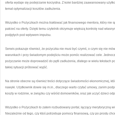
oferta wydaje się podejrzanie korzystna. Z kolei bardziej zaawansowany użytko
temat optymalizacji kosztów zadłużenia.
Wszystko o Pożyczkach można traktować jak finansowego mentora, który nie sp
patrzeć na oferty. Dzięki temu czytelnik otrzymuje większą kontrolę nad własn
podjętych pod wpływem impulsu.
Serwis pokazuje również, że pożyczka nie musi być czymś, o czym się nie mów
warunkach i przy świadomym podejściu może pomóc realizować cele. Jednocze
pożyczanie może doprowadzić do pętli zadłużenia, dlatego w wielu tekstach poj
takiej sytuacji próbować wyjść.
Na stronie obecne są również treści dotyczące świadomości ekonomicznej, kt
nawyki. Użytkownik dowie się m.in., dlaczego warto czytać umowy, zanim podpi
koszty w rodzinie, w związku czy wśród domowników, oraz jak uczyć dzieci od
Wszystko o Pożyczkach to zatem rozbudowany portal, łączący merytoryczną w
Niezależnie od tego, czy ktoś potrzebuje pomocy finansową, czy po prostu chce 