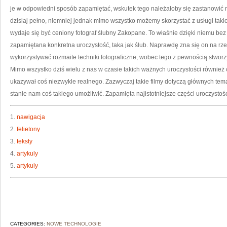
je w odpowiedni sposób zapamiętać, wskutek tego należałoby się zastanowić n
dzisiaj pełno, niemniej jednak mimo wszystko możemy skorzystać z usługi takich
wydaje się być ceniony fotograf ślubny Zakopane. To właśnie dzięki niemu bez
zapamiętana konkretna uroczystość, taka jak ślub. Naprawdę zna się on na rzecz
wykorzystywać rozmaite techniki fotograficzne, wobec tego z pewnością stworzy
Mimo wszystko dziś wielu z nas w czasie takich ważnych uroczystości również c
ukazywał coś niezwykle realnego. Zazwyczaj takie filmy dotyczą głównych temat
stanie nam coś takiego umożliwić. Zapamięta najistotniejsze części uroczystośc
1.
nawigacja
2.
felietony
3.
teksty
4.
artykuly
5.
artykuly
CATEGORIES:
NOWE TECHNOLOGIE