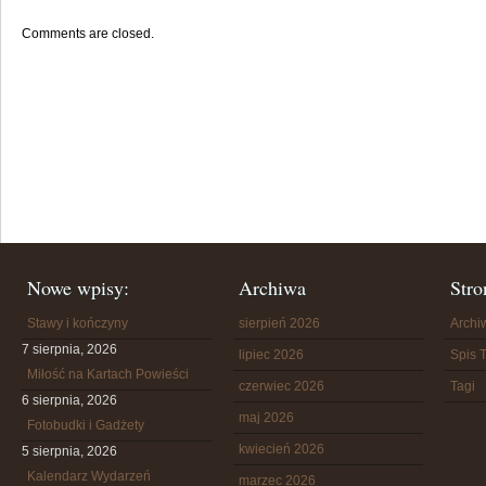
Comments are closed.
Nowe wpisy:
Archiwa
Stro
Stawy i kończyny
sierpień 2026
Arch
7 sierpnia, 2026
lipiec 2026
Spis T
Miłość na Kartach Powieści
czerwiec 2026
Tagi
6 sierpnia, 2026
maj 2026
Fotobudki i Gadżety
kwiecień 2026
5 sierpnia, 2026
Kalendarz Wydarzeń
marzec 2026