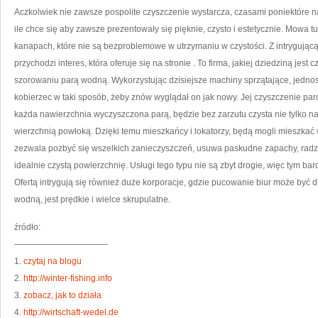
Aczkolwiek nie zawsze pospolite czyszczenie wystarcza, czasami poniektóre 
ile chce się aby zawsze prezentowały się pięknie, czysto i estetycznie. Mowa tu
kanapach, które nie są bezproblemowe w utrzymaniu w czystości. Z intrygującą
przychodzi interes, która oferuje się na stronie
. To firma, jakiej dziedziną jest
szorowaniu parą wodną. Wykorzystując dzisiejsze machiny sprzątające, jednost
kobierzec w taki sposób, żeby znów wyglądał on jak nowy. Jej czyszczenie par
każda nawierzchnia wyczyszczona parą, będzie bez zarzutu czysta nie tylko na
wierzchnią powłoką. Dzięki temu mieszkańcy i lokatorzy, będą mogli mieszka
zezwala pozbyć się wszelkich zanieczyszczeń, usuwa paskudne zapachy, radzi 
idealnie czystą powierzchnię. Usługi tego typu nie są zbyt drogie, więc tym ba
Ofertą intrygują się również duże korporacje, gdzie pucowanie biur może być 
wodną, jest prędkie i wielce skrupulatne.
źródło:
———————————
1.
czytaj na blogu
2.
http://winter-fishing.info
3.
zobacz, jak to działa
4.
http://wirtschaft-wedel.de