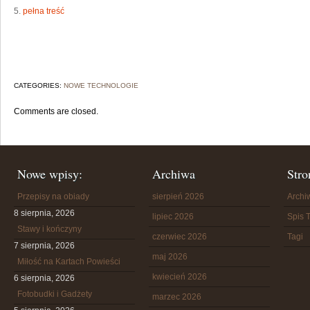
5.
pełna treść
CATEGORIES:
NOWE TECHNOLOGIE
Comments are closed.
Nowe wpisy:
Archiwa
Stro
Przepisy na obiady
sierpień 2026
Arch
8 sierpnia, 2026
lipiec 2026
Spis T
Stawy i kończyny
czerwiec 2026
Tagi
7 sierpnia, 2026
maj 2026
Miłość na Kartach Powieści
kwiecień 2026
6 sierpnia, 2026
Fotobudki i Gadżety
marzec 2026