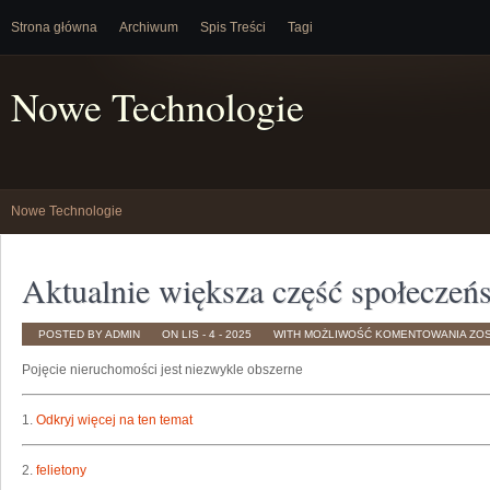
Strona główna
Archiwum
Spis Treści
Tagi
Nowe Technologie
Nowe Technologie
Aktualnie większa część społeczeń
AKT
POSTED BY ADMIN
ON LIS - 4 - 2025
WITH
MOŻLIWOŚĆ KOMENTOWANIA
ZO
WIĘ
CZ
Pojęcie nieruchomości jest niezwykle obszerne
SP
MA
OKA
SOB
1.
Odkryj więcej na ten temat
2.
felietony