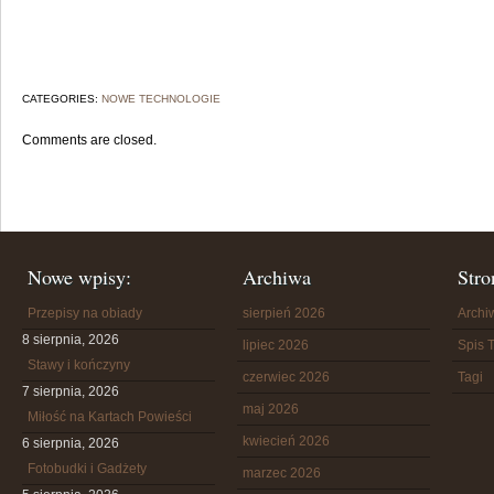
CATEGORIES:
NOWE TECHNOLOGIE
Comments are closed.
Nowe wpisy:
Archiwa
Stro
Przepisy na obiady
sierpień 2026
Arch
8 sierpnia, 2026
lipiec 2026
Spis T
Stawy i kończyny
czerwiec 2026
Tagi
7 sierpnia, 2026
maj 2026
Miłość na Kartach Powieści
kwiecień 2026
6 sierpnia, 2026
Fotobudki i Gadżety
marzec 2026