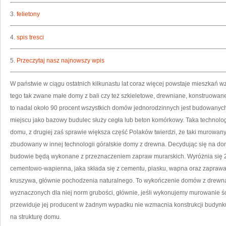
3.
felietony
4.
spis tresci
5.
Przeczytaj nasz najnowszy wpis
W państwie w ciągu ostatnich kilkunastu lat coraz więcej powstaje mieszkań 
tego tak zwane małe domy z bali czy też szkieletowe, drewniane, konstruowane
to nadal około 90 procent wszystkich domów jednorodzinnych jest budowanych
miejscu jako bazowy budulec służy cegła lub beton komórkowy. Taka technolo
domu, z drugiej zaś sprawie większa część Polaków twierdzi, że taki murowany 
zbudowany w innej technologii góralskie domy z drewna. Decydując się na do
budowie będą wykonane z przeznaczeniem zapraw murarskich. Wyróżnia się 2
cementowo-wapienna, jaka składa się z cementu, piasku, wapna oraz zapraw
kruszywa, głównie pochodzenia naturalnego. To wykończenie domów z drewna.
wyznaczonych dla niej norm grubości, głównie, jeśli wykonujemy murowanie śc
przewiduje jej producent w żadnym wypadku nie wzmacnia konstrukcji budynku,
na strukturę domu.